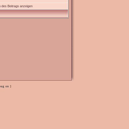
 des Beitrags anzeigen
bug on ]