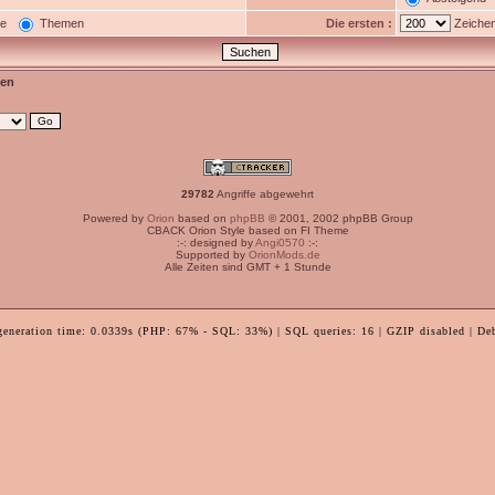
ge
Themen
Die ersten :
Zeichen
en
29782
Angriffe abgewehrt
Powered by
Orion
based on
phpBB
© 2001, 2002 phpBB Group
CBACK Orion Style based on FI Theme
:-: designed by
Angi0570
:-:
Supported by
OrionMods.de
Alle Zeiten sind GMT + 1 Stunde
generation time: 0.0339s (PHP: 67% - SQL: 33%) | SQL queries: 16 | GZIP disabled | De