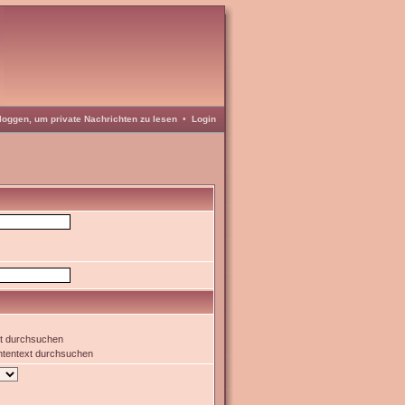
loggen, um private Nachrichten zu lesen
•
Login
xt durchsuchen
htentext durchsuchen