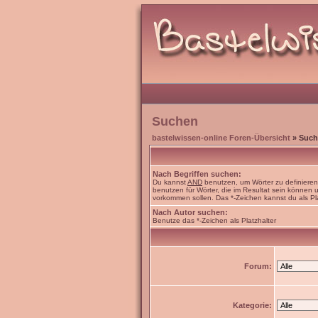
Suchen
bastelwissen-online Foren-Übersicht
» Such
Nach Begriffen suchen:
Du kannst
AND
benutzen, um Wörter zu definiere
benutzen für Wörter, die im Resultat sein können
vorkommen sollen. Das *-Zeichen kannst du als Pl
Nach Autor suchen:
Benutze das *-Zeichen als Platzhalter
Forum:
Kategorie: