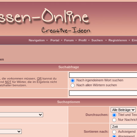
Navigation
•
Portal
•
Forum
•
Profil
•
Suchen
•
Registrieren
•
Ein
en
Suchabfrage
n, die vorkommen müssen,
OR
kannst du
Nach irgendeinem Wort suchen
 und
NOT
für Wörter, die im Ergebnis nicht
Nach allen Wörtern suchen
atzhalter benutzen.
Suchoptionen
Durchsuchen:
Titel und Te
Nur Nachric
Sortieren nach:
Aufsteigend
Absteigend