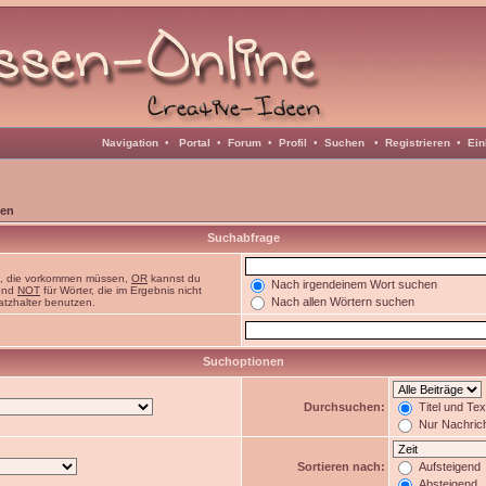
Navigation
•
Portal
•
Forum
•
Profil
•
Suchen
•
Registrieren
•
Ein
en
Suchabfrage
n, die vorkommen müssen,
OR
kannst du
Nach irgendeinem Wort suchen
 und
NOT
für Wörter, die im Ergebnis nicht
Nach allen Wörtern suchen
atzhalter benutzen.
Suchoptionen
Durchsuchen:
Titel und Te
Nur Nachric
Sortieren nach:
Aufsteigend
Absteigend