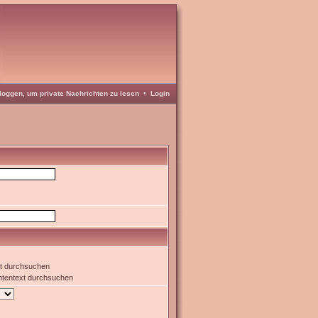
loggen, um private Nachrichten zu lesen
•
Login
xt durchsuchen
htentext durchsuchen