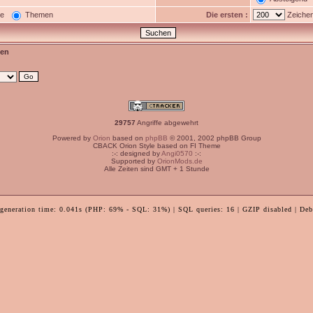
ge
Themen
Die ersten :
Zeichen
en
29757
Angriffe abgewehrt
Powered by
Orion
based on
phpBB
© 2001, 2002 phpBB Group
CBACK Orion Style based on FI Theme
:-: designed by
Angi0570
:-:
Supported by
OrionMods.de
Alle Zeiten sind GMT + 1 Stunde
 generation time: 0.041s (PHP: 69% - SQL: 31%) | SQL queries: 16 | GZIP disabled | Deb