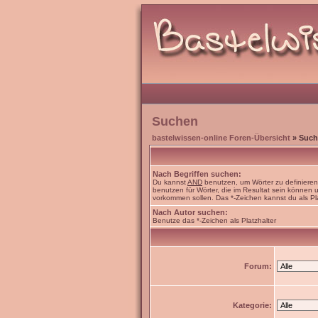
Suchen
bastelwissen-online Foren-Übersicht
» Such
Nach Begriffen suchen:
Du kannst
AND
benutzen, um Wörter zu definiere
benutzen für Wörter, die im Resultat sein können
vorkommen sollen. Das *-Zeichen kannst du als Pl
Nach Autor suchen:
Benutze das *-Zeichen als Platzhalter
Forum:
Kategorie: