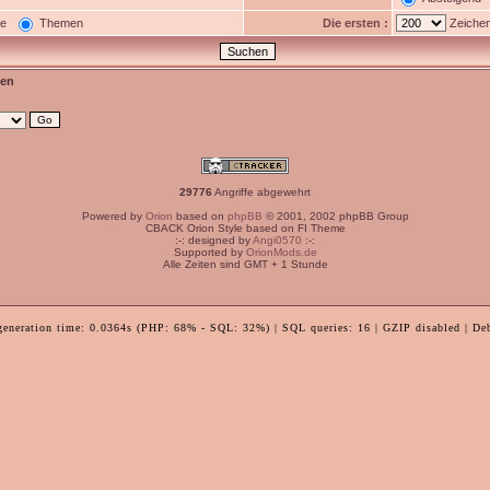
ge
Themen
Die ersten :
Zeichen
en
29776
Angriffe abgewehrt
Powered by
Orion
based on
phpBB
© 2001, 2002 phpBB Group
CBACK Orion Style based on FI Theme
:-: designed by
Angi0570
:-:
Supported by
OrionMods.de
Alle Zeiten sind GMT + 1 Stunde
generation time: 0.0364s (PHP: 68% - SQL: 32%) | SQL queries: 16 | GZIP disabled | De