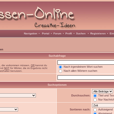
Navigation
•
Portal
•
Forum
•
Profil
•
Suchen
•
Registrieren
•
Ein
en
Suchabfrage
n, die vorkommen müssen,
OR
kannst du
Nach irgendeinem Wort suchen
 und
NOT
für Wörter, die im Ergebnis nicht
Nach allen Wörtern suchen
atzhalter benutzen.
Suchoptionen
Durchsuchen:
Titel und Te
Nur Nachric
Sortieren nach:
Aufsteigend
Absteigend