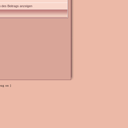
 des Beitrags anzeigen
bug on ]