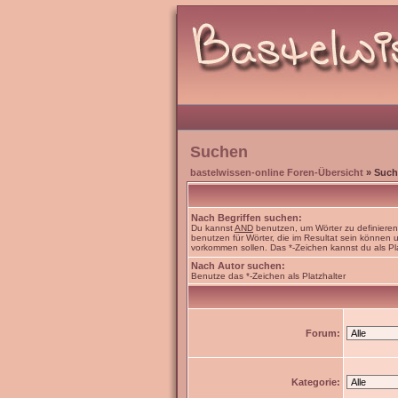
Suchen
bastelwissen-online Foren-Übersicht
» Such
Nach Begriffen suchen:
Du kannst
AND
benutzen, um Wörter zu definiere
benutzen für Wörter, die im Resultat sein können
vorkommen sollen. Das *-Zeichen kannst du als Pl
Nach Autor suchen:
Benutze das *-Zeichen als Platzhalter
Forum:
Kategorie: