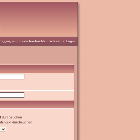
loggen, um private Nachrichten zu lesen
•
Login
xt durchsuchen
htentext durchsuchen