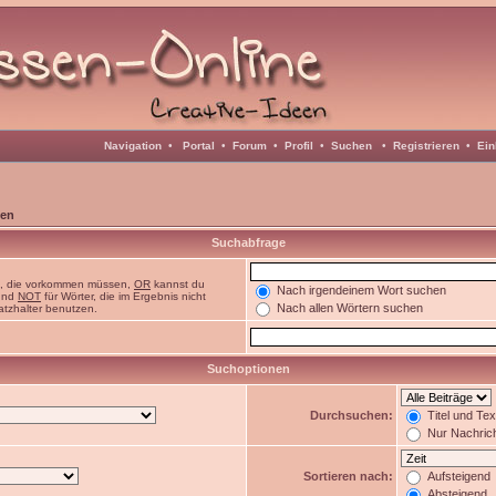
Navigation
•
Portal
•
Forum
•
Profil
•
Suchen
•
Registrieren
•
Ein
en
Suchabfrage
n, die vorkommen müssen,
OR
kannst du
Nach irgendeinem Wort suchen
 und
NOT
für Wörter, die im Ergebnis nicht
Nach allen Wörtern suchen
atzhalter benutzen.
Suchoptionen
Durchsuchen:
Titel und Te
Nur Nachric
Sortieren nach:
Aufsteigend
Absteigend