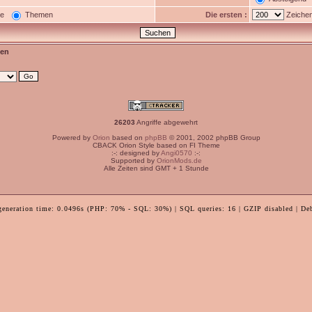
ge
Themen
Die ersten :
Zeichen
en
26203
Angriffe abgewehrt
Powered by
Orion
based on
phpBB
© 2001, 2002 phpBB Group
CBACK Orion Style based on FI Theme
:-: designed by
Angi0570
:-:
Supported by
OrionMods.de
Alle Zeiten sind GMT + 1 Stunde
generation time: 0.0496s (PHP: 70% - SQL: 30%) | SQL queries: 16 | GZIP disabled | De