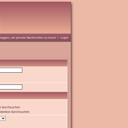
loggen, um private Nachrichten zu lesen
•
Login
xt durchsuchen
htentext durchsuchen