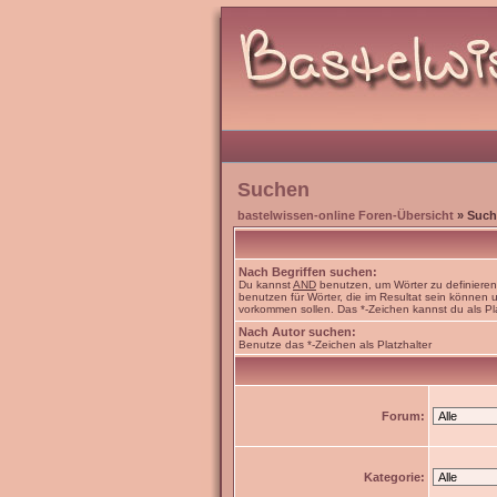
Suchen
bastelwissen-online Foren-Übersicht
» Such
Nach Begriffen suchen:
Du kannst
AND
benutzen, um Wörter zu definiere
benutzen für Wörter, die im Resultat sein können
vorkommen sollen. Das *-Zeichen kannst du als Pl
Nach Autor suchen:
Benutze das *-Zeichen als Platzhalter
Forum:
Kategorie: