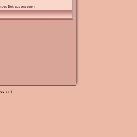
 des Beitrags anzeigen
bug on ]