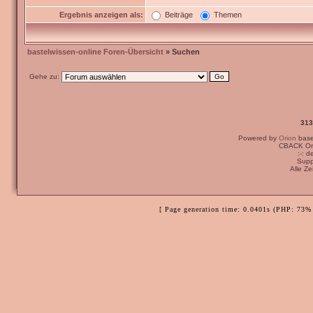
Ergebnis anzeigen als:
Beiträge
Themen
bastelwissen-online Foren-Übersicht
» Suchen
Gehe zu:
313
Powered by
Orion
bas
CBACK Ori
:-: 
Supp
Alle Z
[ Page generation time: 0.0401s (PHP: 73% 