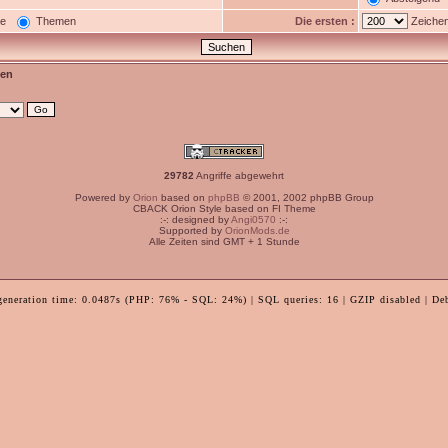
ge
Themen
Die ersten :
Zeichen
en
29782
Angriffe abgewehrt
Powered by
Orion
based on
phpBB
© 2001, 2002 phpBB Group
CBACK Orion Style based on FI Theme
:-: designed by
Angi0570
:-:
Supported by
OrionMods.de
Alle Zeiten sind GMT + 1 Stunde
generation time: 0.0487s (PHP: 76% - SQL: 24%) | SQL queries: 16 | GZIP disabled | De