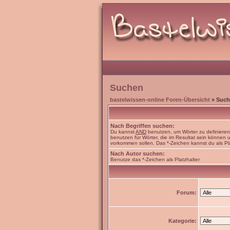
Suchen
bastelwissen-online Foren-Übersicht
» Such
Nach Begriffen suchen:
Du kannst
AND
benutzen, um Wörter zu definiere
benutzen für Wörter, die im Resultat sein können
vorkommen sollen. Das *-Zeichen kannst du als Pl
Nach Autor suchen:
Benutze das *-Zeichen als Platzhalter
Forum:
Kategorie: