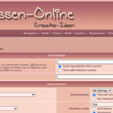
Navigation
•
Portal
•
Forum
•
Profil
•
Suchen
•
Registrieren
•
Ein
en
Suchabfrage
n, die vorkommen müssen,
OR
kannst du
Nach irgendeinem Wort suchen
 und
NOT
für Wörter, die im Ergebnis nicht
Nach allen Wörtern suchen
atzhalter benutzen.
Suchoptionen
Durchsuchen:
Titel und Te
Nur Nachric
Sortieren nach:
Aufsteigend
Absteigend