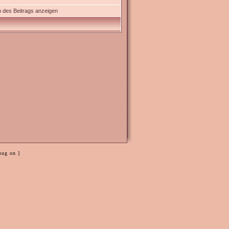
 des Beitrags anzeigen
bug on ]