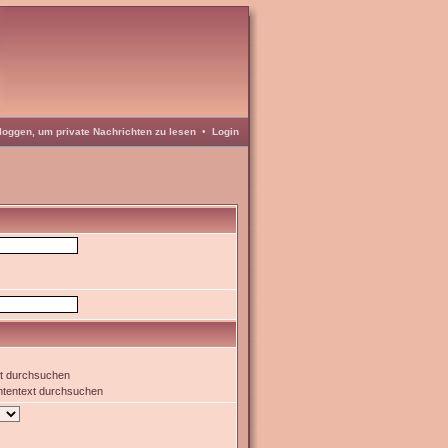
loggen, um private Nachrichten zu lesen
•
Login
xt durchsuchen
htentext durchsuchen