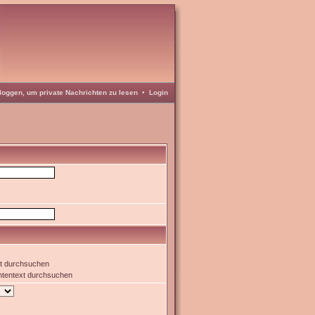
loggen, um private Nachrichten zu lesen
•
Login
xt durchsuchen
htentext durchsuchen