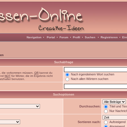
Navigation
•
Portal
•
Forum
•
Profil
•
Suchen
•
Registrieren
•
Ein
en
Suchabfrage
n, die vorkommen müssen,
OR
kannst du
Nach irgendeinem Wort suchen
 und
NOT
für Wörter, die im Ergebnis nicht
Nach allen Wörtern suchen
atzhalter benutzen.
Suchoptionen
Durchsuchen:
Titel und Te
Nur Nachric
Sortieren nach:
Aufsteigend
Absteigend