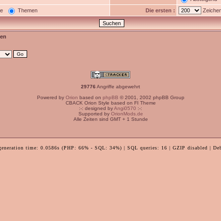
ge
Themen
Die ersten :
Zeichen
en
29776
Angriffe abgewehrt
Powered by
Orion
based on
phpBB
© 2001, 2002 phpBB Group
CBACK Orion Style based on FI Theme
:-: designed by
Angi0570
:-:
Supported by
OrionMods.de
Alle Zeiten sind GMT + 1 Stunde
generation time: 0.0586s (PHP: 66% - SQL: 34%) | SQL queries: 16 | GZIP disabled | De