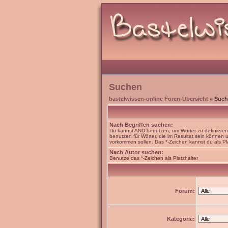
Suchen
bastelwissen-online Foren-Übersicht
» Such
Nach Begriffen suchen:
Du kannst
AND
benutzen, um Wörter zu definiere
benutzen für Wörter, die im Resultat sein können
vorkommen sollen. Das *-Zeichen kannst du als Pl
Nach Autor suchen:
Benutze das *-Zeichen als Platzhalter
Forum:
Kategorie: