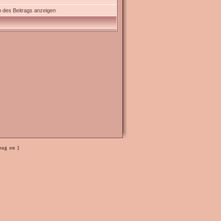
 des Beitrags anzeigen
bug on ]