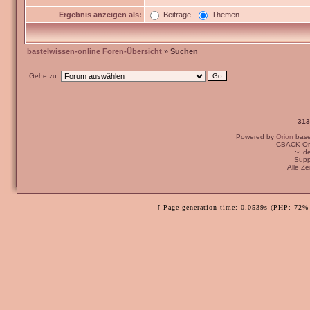
Ergebnis anzeigen als:
Beiträge
Themen
bastelwissen-online Foren-Übersicht
» Suchen
Gehe zu:
313
Powered by
Orion
bas
CBACK Ori
:-: 
Supp
Alle Z
[ Page generation time: 0.0539s (PHP: 72% 