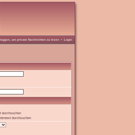
loggen, um private Nachrichten zu lesen
•
Login
xt durchsuchen
htentext durchsuchen