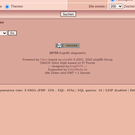
ge
Themen
Die ersten :
Zeichen
en
29755
Angriffe abgewehrt
Powered by
Orion
based on
phpBB
© 2001, 2002 phpBB Group
CBACK Orion Style based on FI Theme
:-: designed by
Angi0570
:-:
Supported by
OrionMods.de
Alle Zeiten sind GMT + 1 Stunde
generation time: 0.0402s (PHP: 55% - SQL: 45%) | SQL queries: 16 | GZIP disabled | De