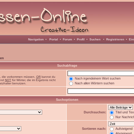
Navigation
•
Portal
•
Forum
•
Profil
•
Suchen
•
Registrieren
•
Ein
en
Suchabfrage
n, die vorkommen müssen,
OR
kannst du
Nach irgendeinem Wort suchen
 und
NOT
für Wörter, die im Ergebnis nicht
Nach allen Wörtern suchen
atzhalter benutzen.
Suchoptionen
Durchsuchen:
Titel und Te
Nur Nachric
Sortieren nach:
Aufsteigend
Absteigend