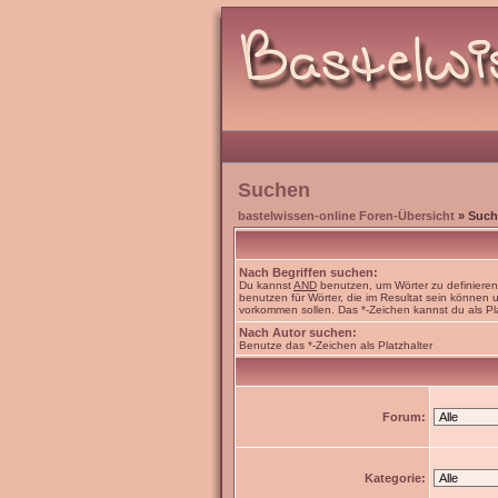
Suchen
bastelwissen-online Foren-Übersicht
» Such
Nach Begriffen suchen:
Du kannst
AND
benutzen, um Wörter zu definiere
benutzen für Wörter, die im Resultat sein können
vorkommen sollen. Das *-Zeichen kannst du als Pl
Nach Autor suchen:
Benutze das *-Zeichen als Platzhalter
Forum:
Kategorie: