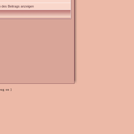
 des Beitrags anzeigen
bug on ]