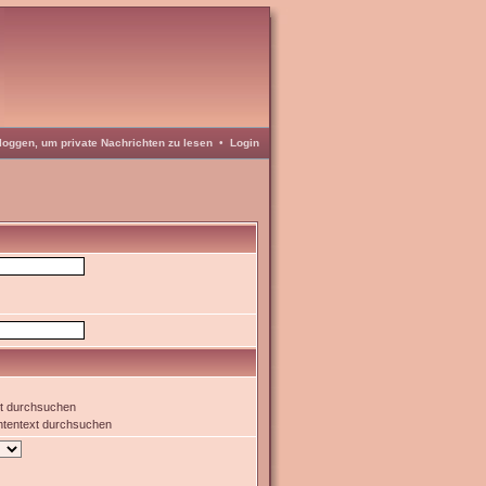
loggen, um private Nachrichten zu lesen
•
Login
xt durchsuchen
htentext durchsuchen