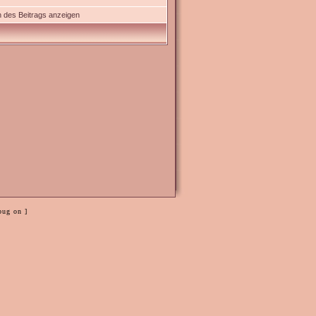
 des Beitrags anzeigen
bug on ]