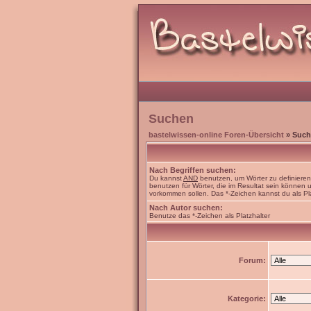
Suchen
bastelwissen-online Foren-Übersicht
» Such
Nach Begriffen suchen:
Du kannst
AND
benutzen, um Wörter zu definiere
benutzen für Wörter, die im Resultat sein können
vorkommen sollen. Das *-Zeichen kannst du als Pl
Nach Autor suchen:
Benutze das *-Zeichen als Platzhalter
Forum:
Kategorie: