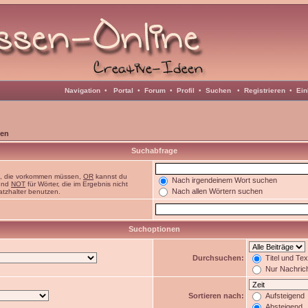
Navigation
•
Portal
•
Forum
•
Profil
•
Suchen
•
Registrieren
•
Ein
en
Suchabfrage
n, die vorkommen müssen,
OR
kannst du
Nach irgendeinem Wort suchen
 und
NOT
für Wörter, die im Ergebnis nicht
Nach allen Wörtern suchen
atzhalter benutzen.
Suchoptionen
Durchsuchen:
Titel und Te
Nur Nachric
Sortieren nach:
Aufsteigend
Absteigend