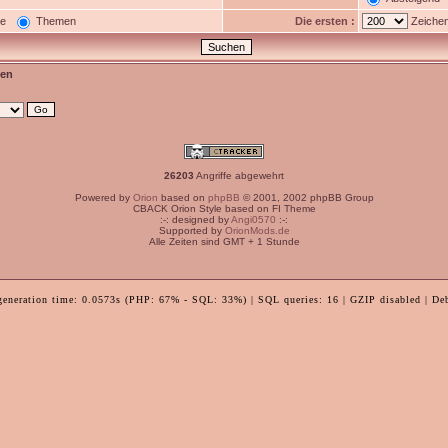
ge
Themen
Die ersten :
Zeichen
en
26203
Angriffe abgewehrt
Powered by
Orion
based on
phpBB
© 2001, 2002 phpBB Group
CBACK Orion Style based on FI Theme
:-: designed by
Angi0570
:-:
Supported by
OrionMods.de
Alle Zeiten sind GMT + 1 Stunde
generation time: 0.0573s (PHP: 67% - SQL: 33%) | SQL queries: 16 | GZIP disabled | De