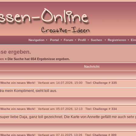
Navigation
•
Portal
•
Forum
•
Profil
•
Suchen
•
Registrieren
•
Ein
sse ergeben.
en
» Die Suche hat 654 Ergebnisse ergeben.
Nachricht
 Woche ein neues Werk!
Verfasst am: 14.07.2026, 15:00 Titel:
Challenge # 335
ra mein Kompliment, sieht toll aus.
 Woche ein neues Werk!
Verfasst am: 05.07.2026, 12:13 Titel:
Challenge # 334
super liebe Daja, ganz toll gezeichnet. Die Karte von Annette gefällt mir auch sehr
 Woche ein neues Werk!
Verfasst am: 07.11.2025, 13:26 Titel:
Challenge # 300