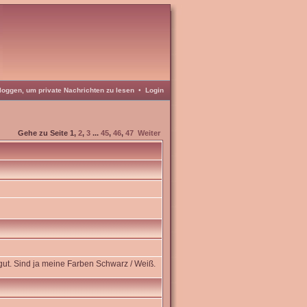
loggen, um private Nachrichten zu lesen
•
Login
Gehe zu Seite
1
,
2
,
3
...
45
,
46
,
47
Weiter
 gut. Sind ja meine Farben Schwarz / Weiß.