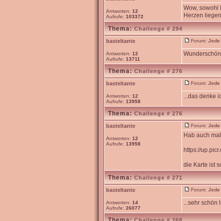
Wow, sowohl K
Antworten:
12
Herzen liegen
Aufrufe:
103372
Thema:
Challenge # 294
basteltante
Forum:
Jede
Wunderschön l
Antworten:
12
Aufrufe:
13711
Thema:
Challenge # 276
basteltante
Forum:
Jede
...das denke ic
Antworten:
12
Aufrufe:
13958
Thema:
Challenge # 276
basteltante
Forum:
Jede
Hab auch mal
Antworten:
12
Aufrufe:
13958
https://up.pic
die Karte ist
Thema:
Challenge # 271
basteltante
Forum:
Jede
...sehr schön 
Antworten:
14
Aufrufe:
26077
Thema:
Challenge # 268