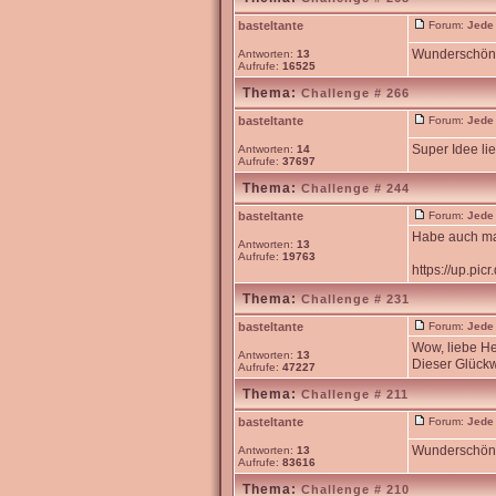
basteltante
Forum:
Jede
Wunderschön 
Antworten:
13
Aufrufe:
16525
Thema:
Challenge # 266
basteltante
Forum:
Jede
Super Idee li
Antworten:
14
Aufrufe:
37697
Thema:
Challenge # 244
basteltante
Forum:
Jede
Habe auch mal
Antworten:
13
Aufrufe:
19763
https://up.pi
Thema:
Challenge # 231
basteltante
Forum:
Jede
Wow, liebe He
Antworten:
13
Dieser Glückw
Aufrufe:
47227
Thema:
Challenge # 211
basteltante
Forum:
Jede
Wunderschöne 
Antworten:
13
Aufrufe:
83616
Thema:
Challenge # 210