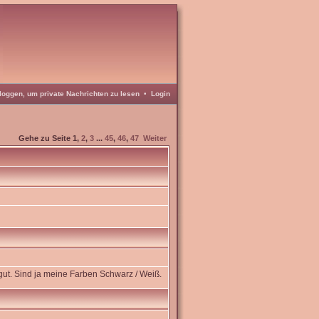
loggen, um private Nachrichten zu lesen
•
Login
Gehe zu Seite
1
,
2
,
3
...
45
,
46
,
47
Weiter
 gut. Sind ja meine Farben Schwarz / Weiß.