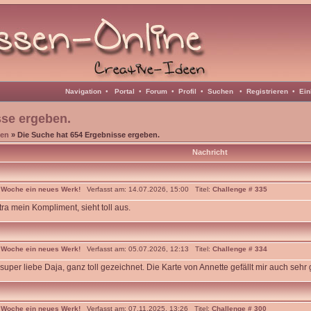
Navigation
•
Portal
•
Forum
•
Profil
•
Suchen
•
Registrieren
•
Ein
sse ergeben.
en
» Die Suche hat 654 Ergebnisse ergeben.
Nachricht
 Woche ein neues Werk!
Verfasst am: 14.07.2026, 15:00 Titel:
Challenge # 335
ra mein Kompliment, sieht toll aus.
 Woche ein neues Werk!
Verfasst am: 05.07.2026, 12:13 Titel:
Challenge # 334
super liebe Daja, ganz toll gezeichnet. Die Karte von Annette gefällt mir auch sehr
 Woche ein neues Werk!
Verfasst am: 07.11.2025, 13:26 Titel:
Challenge # 300