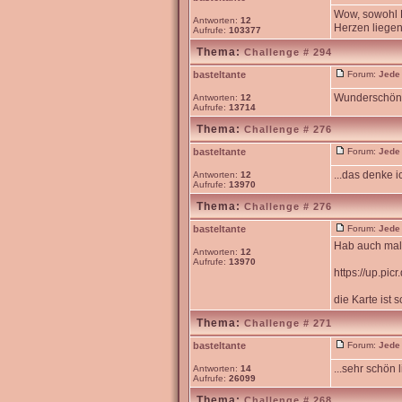
Wow, sowohl K
Antworten:
12
Herzen liegen
Aufrufe:
103377
Thema:
Challenge # 294
basteltante
Forum:
Jede
Wunderschön l
Antworten:
12
Aufrufe:
13714
Thema:
Challenge # 276
basteltante
Forum:
Jede
...das denke ic
Antworten:
12
Aufrufe:
13970
Thema:
Challenge # 276
basteltante
Forum:
Jede
Hab auch mal
Antworten:
12
Aufrufe:
13970
https://up.pic
die Karte ist
Thema:
Challenge # 271
basteltante
Forum:
Jede
...sehr schön 
Antworten:
14
Aufrufe:
26099
Thema:
Challenge # 268