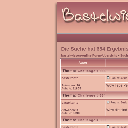
Die Suche hat 654 Ergebni
bastelwissen-online Foren-Übersicht
»
Such
Autor
Thema:
Challenge # 335
basteltante
Forum:
Jede
Wow liebe Pet
Antworten:
10
Aufrufe:
11855
Thema:
Challenge # 334
basteltante
Forum:
Jede
Wow die sind 
Antworten:
5
Aufrufe:
8393
Thema:
Challenge # 300
basteltante
Forum:
Jede