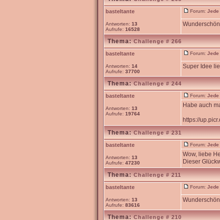
basteltante
Forum:
Jede
Wunderschön 
Antworten:
13
Aufrufe:
16528
Thema:
Challenge # 266
basteltante
Forum:
Jede
Super Idee li
Antworten:
14
Aufrufe:
37700
Thema:
Challenge # 244
basteltante
Forum:
Jede
Habe auch mal
Antworten:
13
Aufrufe:
19764
https://up.pi
Thema:
Challenge # 231
basteltante
Forum:
Jede
Wow, liebe He
Antworten:
13
Dieser Glückw
Aufrufe:
47230
Thema:
Challenge # 211
basteltante
Forum:
Jede
Wunderschöne 
Antworten:
13
Aufrufe:
83616
Thema:
Challenge # 210