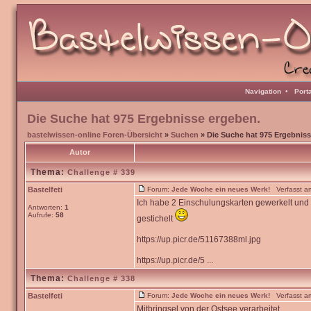
Navigation
•
Port
Die Suche hat 975 Ergebnisse ergeben.
bastelwissen-online Foren-Übersicht
»
Suchen
» Die Suche hat 975 Ergebniss
Autor
Thema:
Challenge # 339
Bastelfeti
Forum:
Jede Woche ein neues Werk!
Verfasst am
Ich habe 2 Einschulungskarten gewerkelt und
Antworten:
1
Aufrufe:
58
gestichelt
https://up.picr.de/51167388ml.jpg
https://up.picr.de/5 ...
Thema:
Challenge # 338
Bastelfeti
Forum:
Jede Woche ein neues Werk!
Verfasst am
Mitbringsel von der Ostsee verarbeitet