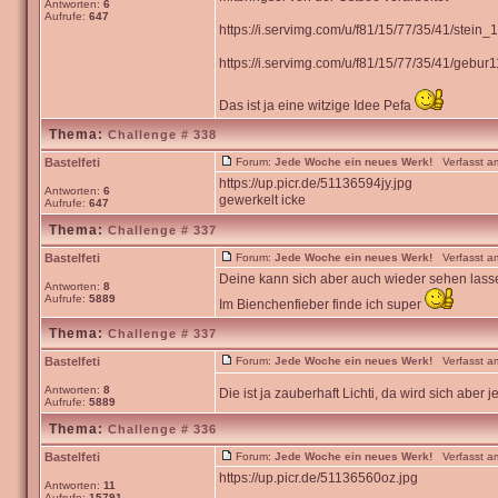
Antworten:
6
Aufrufe:
647
https://i.servimg.com/u/f81/15/77/35/41/stein_1
https://i.servimg.com/u/f81/15/77/35/41/gebur1
Das ist ja eine witzige Idee Pefa
Thema:
Challenge # 338
Bastelfeti
Forum:
Jede Woche ein neues Werk!
Verfasst am
https://up.picr.de/51136594jy.jpg
Antworten:
6
gewerkelt icke
Aufrufe:
647
Thema:
Challenge # 337
Bastelfeti
Forum:
Jede Woche ein neues Werk!
Verfasst am
Deine kann sich aber auch wieder sehen lass
Antworten:
8
Aufrufe:
5889
Im Bienchenfieber finde ich super
Thema:
Challenge # 337
Bastelfeti
Forum:
Jede Woche ein neues Werk!
Verfasst am
Antworten:
8
Die ist ja zauberhaft Lichti, da wird sich abe
Aufrufe:
5889
Thema:
Challenge # 336
Bastelfeti
Forum:
Jede Woche ein neues Werk!
Verfasst am
https://up.picr.de/51136560oz.jpg
Antworten:
11
Aufrufe:
15791