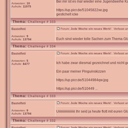
Bei mir ist es mal wieder eine Jugendweihe K
Antworten:
10
Aufrufe:
11975
https://up.picr.de/51045822xe.jpg
gestichelt icke
Thema:
Challenge # 333
Bastelfeti
Forum:
Jede Woche ein neues Werk!
Verfasst am
Antworten:
9
Euch sind wieder tolle Sachen zum Thema Gl
Aufrufe:
13794
Thema:
Challenge # 334
Bastelfeti
Forum:
Jede Woche ein neues Werk!
Verfasst am
Antworten:
5
Ich habe zwar diesmal gezeichnet und nicht ge
Aufrufe:
8477
Ein paar meiner Pinguinskizzen
https://up.picr.de/51044984qw.jpg
https://up.picr.de/510449 ...
Thema:
Challenge # 333
Bastelfeti
Forum:
Jede Woche ein neues Werk!
Verfasst am
Antworten:
9
Uiiiiiiiiiiiiiiiiiii Ihr seid ja heute flott mit euren
Aufrufe:
13794
Thema:
Challenge # 332
Bastelfeti
Forum:
Jede Woche ein neues Werk!
Verfasst am