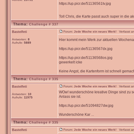
https://up.picr.de/51136561tv.jpg
Toll Chris, die Karte passt auch super in die
Thema:
Challenge # 337
Bastelfeti
Forum:
Jede Woche ein neues Werk!
Verfasst am
Antworten:
8
Hier kommt mein Werk zur aktuellen Wochen
Aufrufe:
5889
https://up.picr.de/51136567dx.jpg
https://up.picr.de/51136568os.jpg
gewerkelt icke
Keine Angst, die Kartenform ist schnell gemacht 
Thema:
Challenge # 335
Bastelfeti
Forum:
Jede Woche ein neues Werk!
Verfasst am
WOw! wunderschöne kreative Dinge sind zu seh
Antworten:
10
Anlass sie ist.
Aufrufe:
11975
https://up.picr.de/51094827dw.jpg
Wunderschöne Kar ...
Thema:
Challenge # 335
Bastelfeti
Forum:
Jede Woche ein neues Werk!
Verfasst am