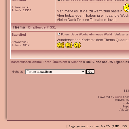
Antworten:
7
Aufrufe:
11393
Man merkt es ist viel zu warm zum basteln
Aber trotzalledem, haben ja ein paar die Woc
Vielen Dank für eure Teilnahme :loveit;
Thema:
Challenge # 331
Bastelfeti
Forum:
Jede Woche ein neues Werk!
Verfasst am
Wunderschöne Karte mit dem Thema Quadrat 
Antworten:
9
Aufrufe:
9117
bastelwissen-online Foren-Übersicht
»
Suchen
» Die Suche hat 975 Ergebniss
Gehe zu:
313
Powered by
Orion
bas
CBACK Ori
:-: 
Supp
Alle Z
[ Page generation time: 0.467s (PHP: 13% 