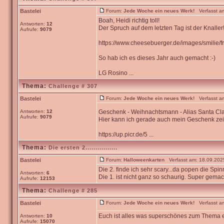
Bastelei
Forum:
Jede Woche ein neues Werk!
Verfasst am
Boah, Heidi richtig toll!
Antworten:
12
Der Spruch auf dem letzten Tag ist der Knaller!
Aufrufe:
9079
https://www.cheesebuerger.de/images/smilie/fr
So hab ich es dieses Jahr auch gemacht :-)
LG Rosino ...
Thema:
Challenge # 307
Bastelei
Forum:
Jede Woche ein neues Werk!
Verfasst am
Antworten:
12
Geschenk - Weihnachtsmann - Alias Santa C
Aufrufe:
9079
Hier kann ich gerade auch mein Geschenk zei
https://up.picr.de/5 ...
Thema:
Die ersten 2................
Bastelei
Forum:
Halloweenkarten
Verfasst am: 18.09.2025
Die 2. finde ich sehr scary...da popen die Sp
Antworten:
6
Die 1. ist nicht ganz so schaurig. Super gemac
Aufrufe:
12153
Thema:
Challenge # 285
Bastelei
Forum:
Jede Woche ein neues Werk!
Verfasst am
Euch ist alles was superschönes zum Thema ein
Antworten:
10
Aufrufe:
15070