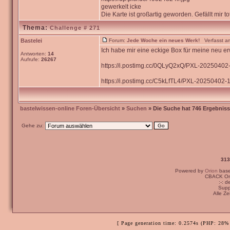
gewerkelt icke
Die Karte ist großartig geworden. Gefällt mir tot
Thema:
Challenge # 271
Bastelei
Forum:
Jede Woche ein neues Werk!
Verfasst am
Ich habe mir eine eckige Box für meine neu 
Antworten:
14
Aufrufe:
26267
https://i.postimg.cc/0QLyQ2xQ/PXL-2025040
https://i.postimg.cc/C5kLfTL4/PXL-20250402-1
bastelwissen-online Foren-Übersicht
»
Suchen
» Die Suche hat 746 Ergebniss
Gehe zu:
313
Powered by
Orion
bas
CBACK Ori
:-: 
Supp
Alle Z
[ Page generation time: 0.2574s (PHP: 28% 