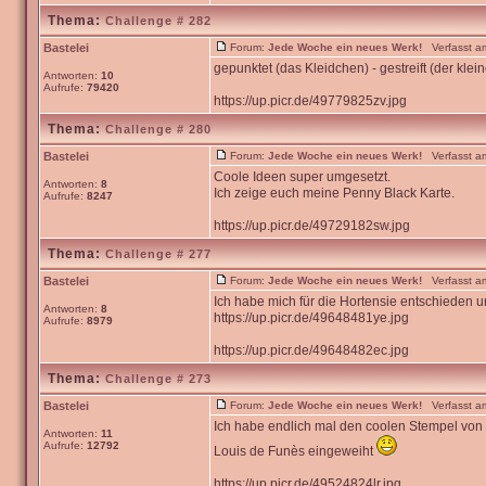
Thema:
Challenge # 282
Bastelei
Forum:
Jede Woche ein neues Werk!
Verfasst am
gepunktet (das Kleidchen) - gestreift (der klei
Antworten:
10
Aufrufe:
79420
https://up.picr.de/49779825zv.jpg
Thema:
Challenge # 280
Bastelei
Forum:
Jede Woche ein neues Werk!
Verfasst am
Coole Ideen super umgesetzt.
Antworten:
8
Ich zeige euch meine Penny Black Karte.
Aufrufe:
8247
https://up.picr.de/49729182sw.jpg
Thema:
Challenge # 277
Bastelei
Forum:
Jede Woche ein neues Werk!
Verfasst am
Ich habe mich für die Hortensie entschieden un
Antworten:
8
https://up.picr.de/49648481ye.jpg
Aufrufe:
8979
https://up.picr.de/49648482ec.jpg
Thema:
Challenge # 273
Bastelei
Forum:
Jede Woche ein neues Werk!
Verfasst am
Ich habe endlich mal den coolen Stempel von
Antworten:
11
Aufrufe:
12792
Louis de Funès eingeweiht
https://up.picr.de/49524824lr.jpg