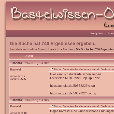
Navigation
•
Port
Die Suche hat 746 Ergebnisse ergeben.
bastelwissen-online Foren-Übersicht
»
Suchen
» Die Suche hat 746 Ergebniss
Autor
Thema:
Challenge # 326
Bastelei
Forum:
Jede Woche ein neues Werk!
Verfasst am
Hier kann ich die Karte schon zeigen.
Antworten:
5
Es ist eine Multi Panel Pop Up Karte.
Aufrufe:
3637
https://up.picr.de/50878223jc.jpg
https://up.picr.de/50878224oe.jpg
Thema:
Challenge # 322
Bastelei
Forum:
Jede Woche ein neues Werk!
Verfasst am
Dajas Karte ist eine wunderschöne Frühlingska
Antworten:
10