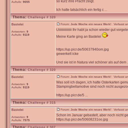
so kurz ihre Pracht zeigt.
Aufrufe:
9055
Ich hatte tatsächlich ein fertig c ...
Thema:
Challenge # 320
Bastelei
Forum:
Jede Woche ein neues Werk!
Verfasst am
Uiiiiiiiiiiiiiii Ihr habt ja schon wieder gut vorgele
Antworten:
9
Aufrufe:
9119
Meine Karte ging an Bastelei
https://up.picr.de/50637940om.jpg
gewerkelt icke
Und sie ist in Natura viel schöner als auf dem .
Thema:
Challenge # 320
Bastelei
Forum:
Jede Woche ein neues Werk!
Verfasst am
Was soll ich dagen, ich hatte Osterkarten gem
Antworten:
9
Stampingbellamotive sind noch nicht ausgezo
Aufrufe:
9119
https://up.picr.de/5 ...
Thema:
Challenge # 315
Bastelei
Forum:
Jede Woche ein neues Werk!
Verfasst am
Schon im Januar gebastelt, aber noch nicht ge
Antworten:
9
https://up.picr.de/50608231oo.jpg
Aufrufe:
7575
Thema:
Challenge # 307