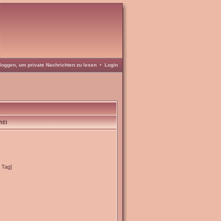
loggen, um private Nachrichten zu lesen
•
Login
hti
o Tag]