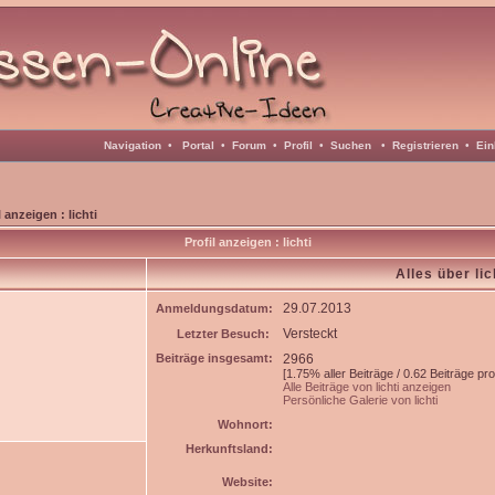
Navigation
•
Portal
•
Forum
•
Profil
•
Suchen
•
Registrieren
•
Ein
l anzeigen : lichti
Profil anzeigen : lichti
Alles über lic
29.07.2013
Anmeldungsdatum:
Versteckt
Letzter Besuch:
Beiträge insgesamt:
2966
[1.75% aller Beiträge / 0.62 Beiträge pr
Alle Beiträge von lichti anzeigen
Persönliche Galerie von lichti
Wohnort:
Herkunftsland:
Website: