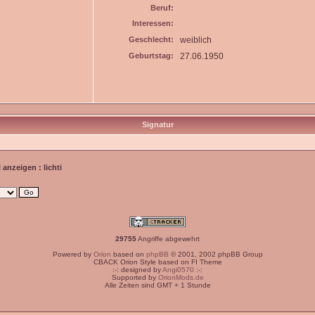
Beruf:
Interessen:
Geschlecht:
weiblich
Geburtstag:
27.06.1950
Signatur
l anzeigen : lichti
29755
Angriffe abgewehrt
Powered by
Orion
based on
phpBB
© 2001, 2002 phpBB Group
CBACK Orion Style based on FI Theme
:-: designed by
Angi0570
:-:
Supported by
OrionMods.de
Alle Zeiten sind GMT + 1 Stunde