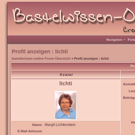
Navigation
•
Port
Profil anzeigen : lichti
bastelwissen-online Foren-Übersicht
» Profil anzeigen : lichti
Pro
Avatar
lichti
Anmeld
Let
Beiträg
He
Margit Lichtenstein
Name:
E-Mail-Adresse: