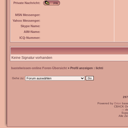
Private Nachricht:
MSN Messenger:
Yahoo Messenger:
Skype Name:
AIM-Name:
ICQ-Nummer:
Keine Signatur vorhanden
bastelwissen-online Foren-Übersicht
» Profil anzeigen : lichti
Gehe zu:
297
Powered by
Orion
bas
CBACK Ori
:-: 
Supp
Alle Z