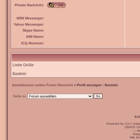
Private Nachricht:
MSN Messenger:
Yahoo Messenger:
Skype Name:
AIM-Name:
ICQ-Nummer:
Liebe Grüße
Bastelei
bastelwissen-online Foren-Übersicht
» Profil anzeigen : Bastelei
Gehe zu:
313
Powered by
Orion
bas
CBACK Ori
:-: 
Supp
Alle Z