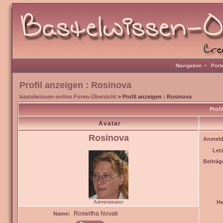
Navigation
•
Port
Profil anzeigen : Rosinova
bastelwissen-online Foren-Übersicht
» Profil anzeigen : Rosinova
Profi
Avatar
Rosinova
Anmeld
Let
Beiträg
Administrator
He
Roswitha Novak
Name: