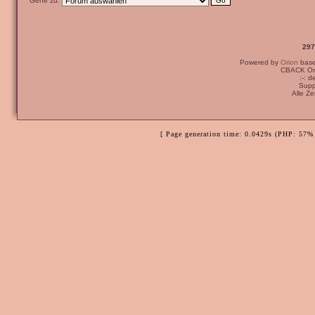
Gehe zu:
297
Powered by
Orion
bas
CBACK Ori
:-: 
Supp
Alle Z
[ Page generation time: 0.0429s (PHP: 57% 