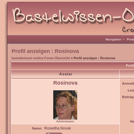
Navigation
•
Port
Profil anzeigen : Rosinova
bastelwissen-online Foren-Übersicht
» Profil anzeigen : Rosinova
Profi
Avatar
Rosinova
Anmeld
Let
Beiträg
Administrator
He
Roswitha Novak
Name: