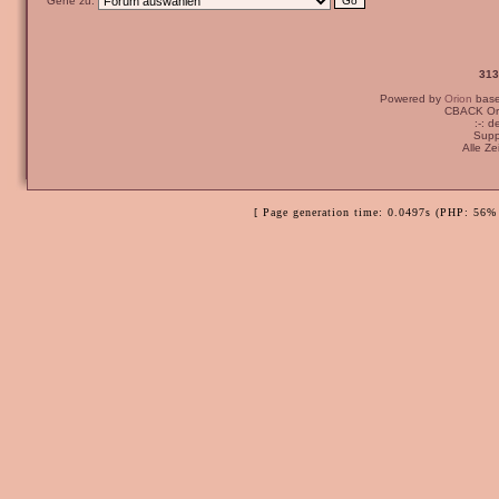
Gehe zu:
313
Powered by
Orion
bas
CBACK Ori
:-: 
Supp
Alle Z
[ Page generation time: 0.0497s (PHP: 56% 