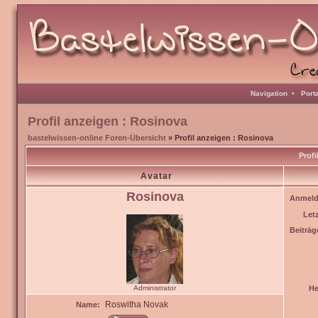
Navigation
•
Port
Profil anzeigen : Rosinova
bastelwissen-online Foren-Übersicht
» Profil anzeigen : Rosinova
Profi
Avatar
Rosinova
Anmeld
Let
Beiträg
Administrator
He
Roswitha Novak
Name: