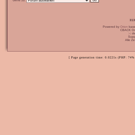
Gehe zu:
313
Powered by
Orion
bas
CBACK Ori
:-: 
Supp
Alle Z
[ Page generation time: 0.0221s (PHP: 74% 