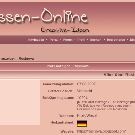
Navigation
•
Portal
•
Forum
•
Profil
•
Suchen
•
Registrieren
•
Ein
l anzeigen : Rosinova
Profil anzeigen : Rosinova
Alles über Ros
07.08.2007
Anmeldungsdatum:
Versteckt
Letzter Besuch:
Beiträge insgesamt:
10294
[6.06% aller Beiträge / 1.48 Beiträge pr
Alle Beiträge von Rosinova anzeigen
Persönliche Galerie von Rosinova
Kreis Wesel
Wohnort:
Herkunftsland:
https://rosinova.blogspot.com/
Website: