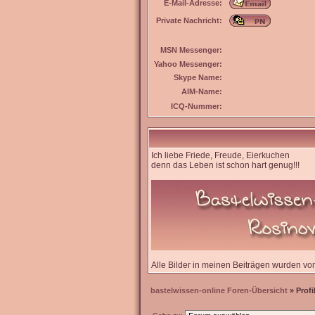
E-Mail-Adresse:
Private Nachricht:
MSN Messenger:
Yahoo Messenger:
Skype Name:
AIM-Name:
ICQ-Nummer:
Ich liebe Friede, Freude, Eierkuchen
denn das Leben ist schon hart genug!!!
Alle Bilder in meinen Beiträgen wurden von m
bastelwissen-online Foren-Übersicht
» Profi