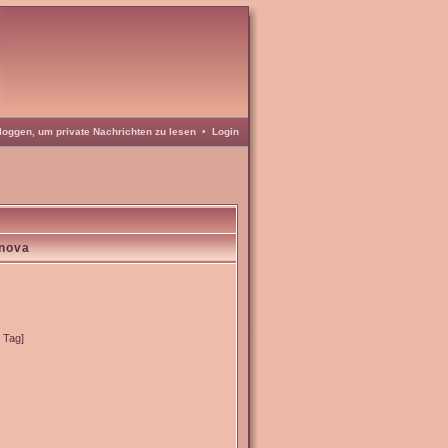
loggen, um private Nachrichten zu lesen
•
Login
inova
o Tag]