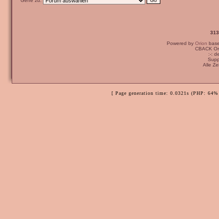
Gehe zu:
313
Powered by
Orion
bas
CBACK Ori
:-: 
Supp
Alle Z
[ Page generation time: 0.0321s (PHP: 64% 