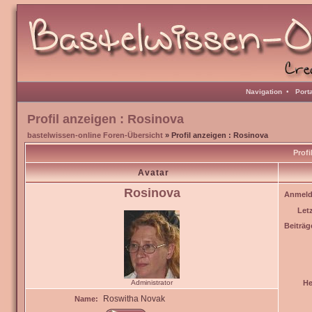
Navigation
•
Port
Profil anzeigen : Rosinova
bastelwissen-online Foren-Übersicht
» Profil anzeigen : Rosinova
Profi
Avatar
Rosinova
Anmeld
Let
Beiträg
Administrator
He
Roswitha Novak
Name: