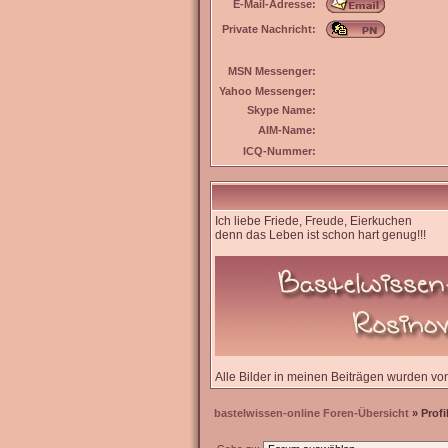
E-Mail-Adresse:
Private Nachricht:
MSN Messenger:
Yahoo Messenger:
Skype Name:
AIM-Name:
ICQ-Nummer:
Ich liebe Friede, Freude, Eierkuchen
denn das Leben ist schon hart genug!!!
Alle Bilder in meinen Beiträgen wurden von m
bastelwissen-online Foren-Übersicht
» Profi