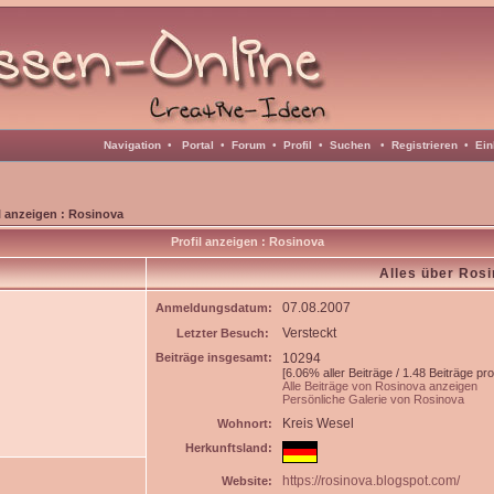
Navigation
•
Portal
•
Forum
•
Profil
•
Suchen
•
Registrieren
•
Ein
l anzeigen : Rosinova
Profil anzeigen : Rosinova
Alles über Ros
07.08.2007
Anmeldungsdatum:
Versteckt
Letzter Besuch:
Beiträge insgesamt:
10294
[6.06% aller Beiträge / 1.48 Beiträge pr
Alle Beiträge von Rosinova anzeigen
Persönliche Galerie von Rosinova
Kreis Wesel
Wohnort:
Herkunftsland:
https://rosinova.blogspot.com/
Website: