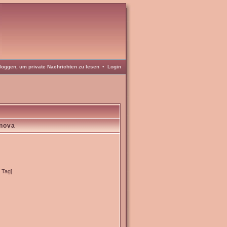
loggen, um private Nachrichten zu lesen
•
Login
inova
o Tag]