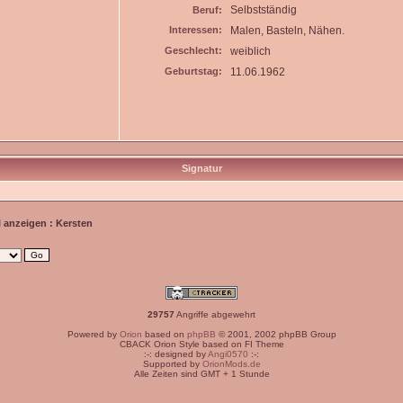
Selbstständig
Beruf:
Interessen:
Malen, Basteln, Nähen.
Geschlecht:
weiblich
Geburtstag:
11.06.1962
Signatur
l anzeigen : Kersten
29757
Angriffe abgewehrt
Powered by
Orion
based on
phpBB
© 2001, 2002 phpBB Group
CBACK Orion Style based on FI Theme
:-: designed by
Angi0570
:-:
Supported by
OrionMods.de
Alle Zeiten sind GMT + 1 Stunde