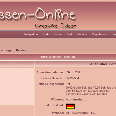
Navigation
•
Portal
•
Forum
•
Profil
•
Suchen
•
Registrieren
•
Ein
l anzeigen : Kersten
Profil anzeigen : Kersten
Alles über Ker
26.08.2011
Anmeldungsdatum:
Versteckt
Letzter Besuch:
Beiträge insgesamt:
19
[0.01% aller Beiträge / 0.00 Beiträge pr
Alle Beiträge von Kersten anzeigen
Persönliche Galerie von Kersten
Nordfriesland
Wohnort:
Herkunftsland:
http://www.pruenstuv.de
Website: