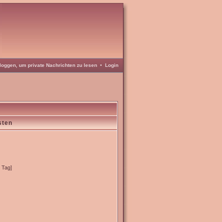
loggen, um private Nachrichten zu lesen
•
Login
sten
o Tag]