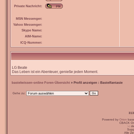
Private Nachricht:
MSN Messenger:
Yahoo Messenger:
Skype Name:
AIM-Name:
ICQ-Nummer:
LG Beate
Das Leben ist ein Abenteuer, genieße jeden Moment.
bastelwissen-online Foren-Übersicht
» Profil anzeigen : Bastelfantasie
Gehe zu:
313
Powered by
Orion
bas
CBACK Ori
:-: 
Supp
Alle Z