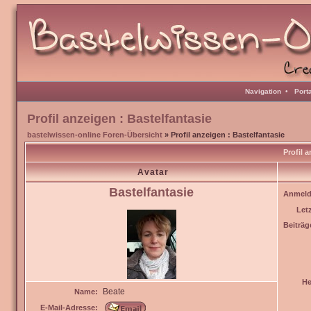
Navigation
•
Port
Profil anzeigen : Bastelfantasie
bastelwissen-online Foren-Übersicht
» Profil anzeigen : Bastelfantasie
Profil 
Avatar
Bastelfantasie
Anmeld
Let
Beiträg
He
Beate
Name:
E-Mail-Adresse: