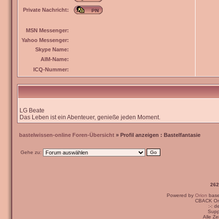
Private Nachricht:
MSN Messenger:
Yahoo Messenger:
Skype Name:
AIM-Name:
ICQ-Nummer:
LG Beate
Das Leben ist ein Abenteuer, genieße jeden Moment.
bastelwissen-online Foren-Übersicht
» Profil anzeigen : Bastelfantasie
Gehe zu:
262
Powered by
Orion
bas
CBACK Ori
:-: 
Supp
Alle Z