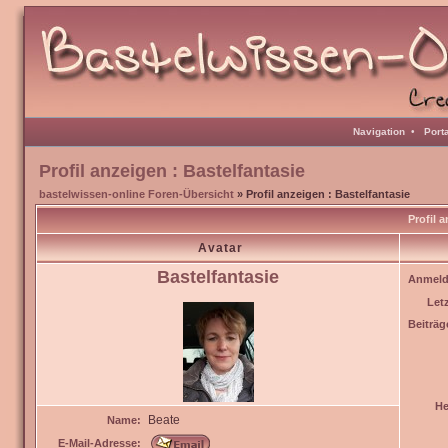
Navigation
•
Port
Profil anzeigen : Bastelfantasie
bastelwissen-online Foren-Übersicht
» Profil anzeigen : Bastelfantasie
Profil 
Avatar
Bastelfantasie
Anmeld
Let
Beiträg
He
Beate
Name:
E-Mail-Adresse: