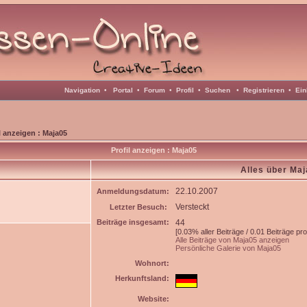
Navigation
•
Portal
•
Forum
•
Profil
•
Suchen
•
Registrieren
•
Ein
l anzeigen : Maja05
Profil anzeigen : Maja05
Alles über Ma
22.10.2007
Anmeldungsdatum:
Versteckt
Letzter Besuch:
Beiträge insgesamt:
44
[0.03% aller Beiträge / 0.01 Beiträge pr
Alle Beiträge von Maja05 anzeigen
Persönliche Galerie von Maja05
Wohnort:
Herkunftsland:
Website: