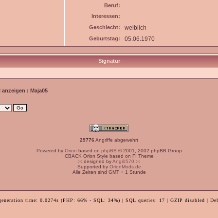
Beruf:
Interessen:
Geschlecht:
weiblich
Geburtstag:
05.06.1970
Signatur
l anzeigen : Maja05
29776
Angriffe abgewehrt
Powered by
Orion
based on
phpBB
© 2001, 2002 phpBB Group
CBACK Orion Style based on FI Theme
:-: designed by
Angi0570
:-:
Supported by
OrionMods.de
Alle Zeiten sind GMT + 1 Stunde
generation time: 0.0274s (PHP: 66% - SQL: 34%) | SQL queries: 17 | GZIP disabled | De