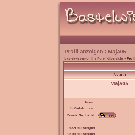
Profil anzeigen : Maja05
bastelwissen-online Foren-Übersicht
» Profi
Avatar
Maja05
Name:
E-Mail-Adresse:
Private Nachricht:
MSN Messenger:
Yahoo Messenger: