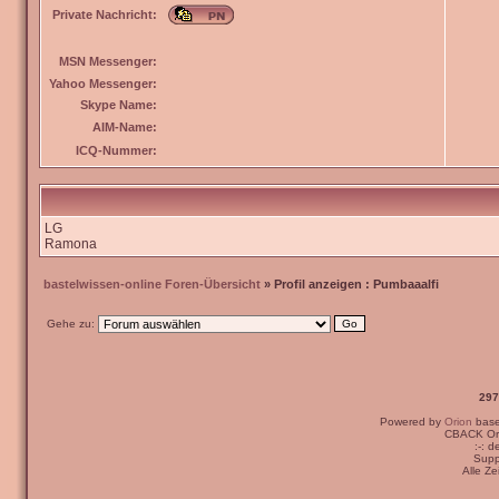
Private Nachricht:
MSN Messenger:
Yahoo Messenger:
Skype Name:
AIM-Name:
ICQ-Nummer:
LG
Ramona
bastelwissen-online Foren-Übersicht
» Profil anzeigen : Pumbaaalfi
Gehe zu:
297
Powered by
Orion
bas
CBACK Ori
:-: 
Supp
Alle Z