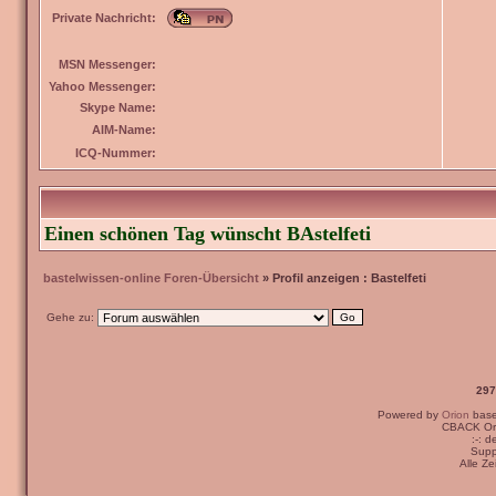
Private Nachricht:
MSN Messenger:
Yahoo Messenger:
Skype Name:
AIM-Name:
ICQ-Nummer:
Einen schönen Tag wünscht BAstelfeti
bastelwissen-online Foren-Übersicht
» Profil anzeigen : Bastelfeti
Gehe zu:
297
Powered by
Orion
bas
CBACK Ori
:-: 
Supp
Alle Z