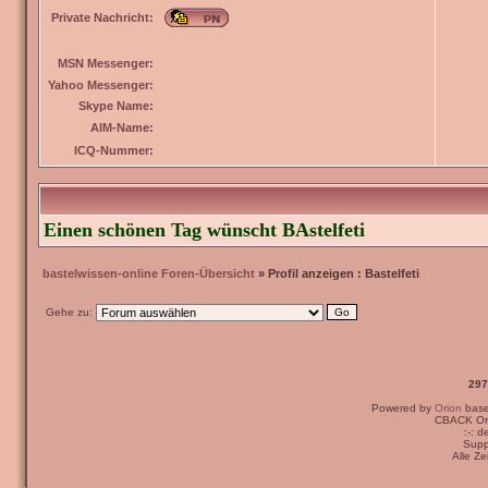
Private Nachricht:
MSN Messenger:
Yahoo Messenger:
Skype Name:
AIM-Name:
ICQ-Nummer:
Einen schönen Tag wünscht BAstelfeti
bastelwissen-online Foren-Übersicht
» Profil anzeigen : Bastelfeti
Gehe zu:
297
Powered by
Orion
bas
CBACK Ori
:-: 
Supp
Alle Z