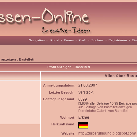
Navigation
•
Portal
•
Forum
•
Profil
•
Suchen
•
Registrieren
•
Ein
l anzeigen : Bastelfeti
Profil anzeigen : Bastelfeti
Alles über Baste
21.08.2007
Anmeldungsdatum:
Versteckt
Letzter Besuch:
Beiträge insgesamt:
6599
[3.88% aller Beiträge / 0.95 Beiträge pr
Alle Beiträge von Bastelfeti anzeigen
Persönliche Galerie von Bastelfeti
Erkner
Wohnort:
Herkunftsland:
http://zurberuhigung.blogspot.com/
Website: