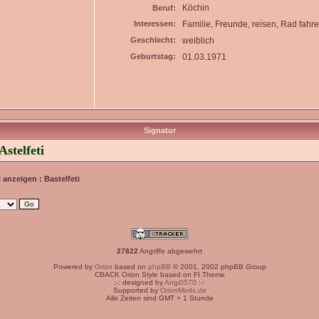
Köchin
Beruf:
Interessen:
Familie, Freunde, reisen, Rad fahr
Geschlecht:
weiblich
Geburtstag:
01.03.1971
Signatur
stelfeti
l anzeigen : Bastelfeti
27822
Angriffe abgewehrt
Powered by
Orion
based on
phpBB
© 2001, 2002 phpBB Group
CBACK Orion Style based on FI Theme
:-: designed by
Angi0570
:-:
Supported by
OrionMods.de
Alle Zeiten sind GMT + 1 Stunde