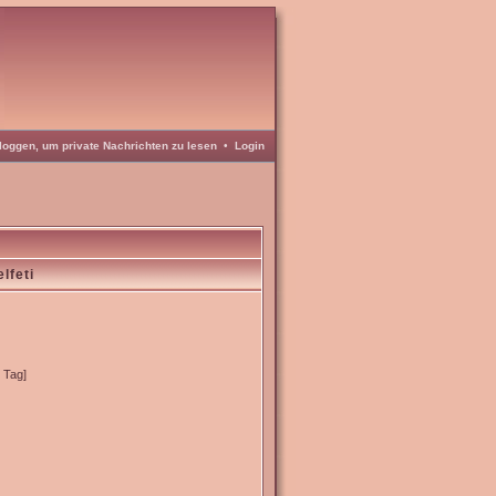
loggen, um private Nachrichten zu lesen
•
Login
lfeti
o Tag]