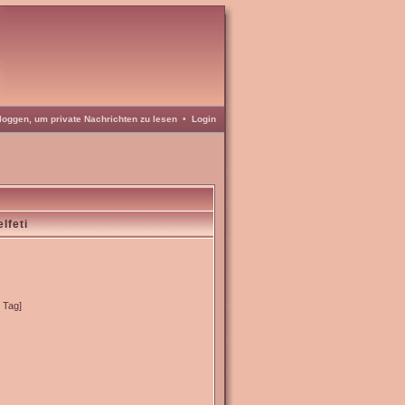
loggen, um private Nachrichten zu lesen
•
Login
lfeti
o Tag]