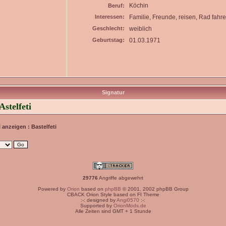
Köchin
Beruf:
Interessen:
Familie, Freunde, reisen, Rad fahr
Geschlecht:
weiblich
Geburtstag:
01.03.1971
Signatur
stelfeti
l anzeigen : Bastelfeti
29776
Angriffe abgewehrt
Powered by
Orion
based on
phpBB
© 2001, 2002 phpBB Group
CBACK Orion Style based on FI Theme
:-: designed by
Angi0570
:-:
Supported by
OrionMods.de
Alle Zeiten sind GMT + 1 Stunde