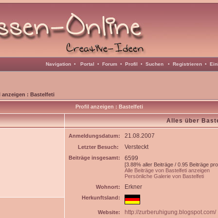
Navigation
•
Portal
•
Forum
•
Profil
•
Suchen
•
Registrieren
•
Ein
l anzeigen : Bastelfeti
Profil anzeigen : Bastelfeti
Alles über Baste
21.08.2007
Anmeldungsdatum:
Versteckt
Letzter Besuch:
Beiträge insgesamt:
6599
[3.88% aller Beiträge / 0.95 Beiträge pr
Alle Beiträge von Bastelfeti anzeigen
Persönliche Galerie von Bastelfeti
Erkner
Wohnort:
Herkunftsland:
http://zurberuhigung.blogspot.com/
Website: