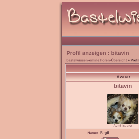
Profil anzeigen : bitavin
bastelwissen-online Foren-Übersicht
» Profi
Avatar
bitavin
Administrator
Birgit
Name: