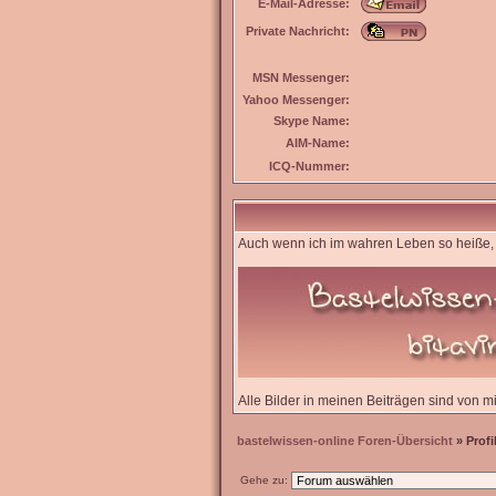
E-Mail-Adresse:
Private Nachricht:
MSN Messenger:
Yahoo Messenger:
Skype Name:
AIM-Name:
ICQ-Nummer:
Auch wenn ich im wahren Leben so heiße, 
Alle Bilder in meinen Beiträgen sind von mir
bastelwissen-online Foren-Übersicht
» Profi
Gehe zu: