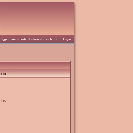
loggen, um private Nachrichten zu lesen
•
Login
avin
o Tag]