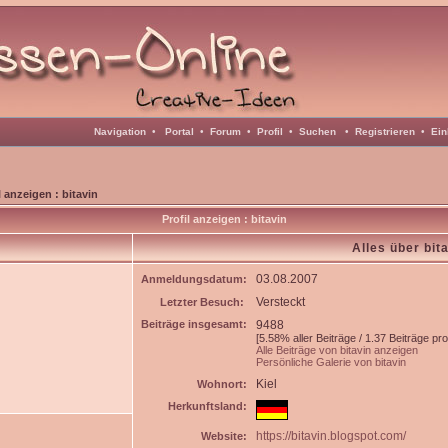
Navigation
•
Portal
•
Forum
•
Profil
•
Suchen
•
Registrieren
•
Ein
l anzeigen : bitavin
Profil anzeigen : bitavin
Alles über bit
03.08.2007
Anmeldungsdatum:
Versteckt
Letzter Besuch:
Beiträge insgesamt:
9488
[5.58% aller Beiträge / 1.37 Beiträge pr
Alle Beiträge von bitavin anzeigen
Persönliche Galerie von bitavin
Kiel
Wohnort:
Herkunftsland:
https://bitavin.blogspot.com/
Website: