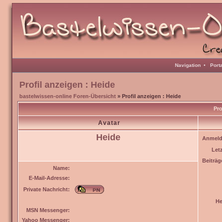
Navigation
•
Port
Profil anzeigen : Heide
bastelwissen-online Foren-Übersicht
» Profil anzeigen : Heide
Pro
Avatar
Heide
Anmeld
Let
Beiträg
Name:
E-Mail-Adresse:
Private Nachricht:
He
MSN Messenger:
Yahoo Messenger: