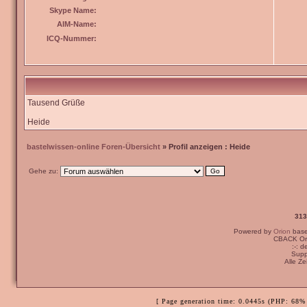
Skype Name:
AIM-Name:
ICQ-Nummer:
Tausend Grüße
Heide
bastelwissen-online Foren-Übersicht
» Profil anzeigen : Heide
Gehe zu:
313
Powered by
Orion
bas
CBACK Ori
:-: 
Supp
Alle Z
[ Page generation time: 0.0445s (PHP: 68% 