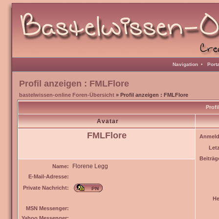
Navigation
•
Port
Profil anzeigen : FMLFlore
bastelwissen-online Foren-Übersicht
» Profil anzeigen : FMLFlore
Profi
Avatar
FMLFlore
Anmeld
Let
Beiträg
Florene Legg
Name:
E-Mail-Adresse:
Private Nachricht:
He
MSN Messenger:
Yahoo Messenger: