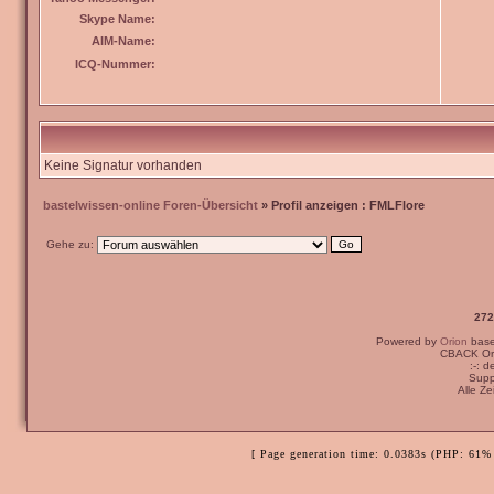
Skype Name:
AIM-Name:
ICQ-Nummer:
Keine Signatur vorhanden
bastelwissen-online Foren-Übersicht
» Profil anzeigen : FMLFlore
Gehe zu:
272
Powered by
Orion
bas
CBACK Ori
:-: 
Supp
Alle Z
[ Page generation time: 0.0383s (PHP: 61% 