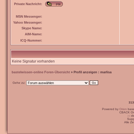
Private Nachricht:
MSN Messenger:
Yahoo Messenger:
Skype Name:
AIM-Name:
ICQ-Nummer:
Keine Signatur vorhanden
bastelwissen-online Foren-Übersicht
» Profil anzeigen : marlisa
Gehe zu:
313
Powered by
Orion
bas
CBACK Ori
:-: 
Supp
Alle Z