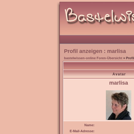
Profil anzeigen : marlisa
bastelwissen-online Foren-Übersicht
» Profi
Avatar
marlisa
Name:
E-Mail-Adresse: