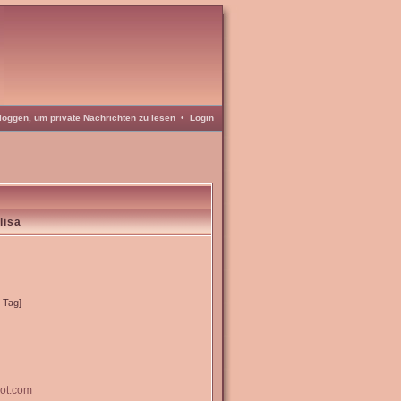
loggen, um private Nachrichten zu lesen
•
Login
lisa
o Tag]
pot.com