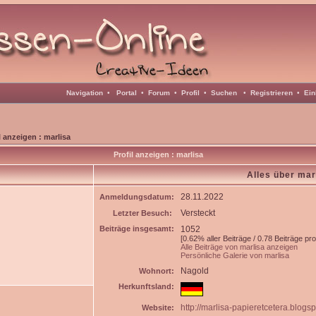
Navigation
•
Portal
•
Forum
•
Profil
•
Suchen
•
Registrieren
•
Ein
l anzeigen : marlisa
Profil anzeigen : marlisa
Alles über mar
28.11.2022
Anmeldungsdatum:
Versteckt
Letzter Besuch:
Beiträge insgesamt:
1052
[0.62% aller Beiträge / 0.78 Beiträge pr
Alle Beiträge von marlisa anzeigen
Persönliche Galerie von marlisa
Nagold
Wohnort:
Herkunftsland:
http://marlisa-papieretcetera.blogs
Website: