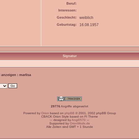
Beruf:
Interessen:
Geschlecht:
weiblich
Geburtstag:
16.08.1957
Signatur
l anzeigen : marlisa
29776
Angriffe abgewehrt
Powered by
Orion
based on
phpBB
© 2001, 2002 phpBB Group
CBACK Orion Style based on FI Theme
:-: designed by
Angi0570
:-:
Supported by
OrionMods.de
Alle Zeiten sind GMT + 1 Stunde