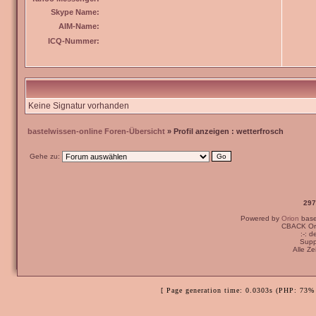
Skype Name:
AIM-Name:
ICQ-Nummer:
Keine Signatur vorhanden
bastelwissen-online Foren-Übersicht
» Profil anzeigen : wetterfrosch
Gehe zu:
297
Powered by
Orion
bas
CBACK Ori
:-: 
Supp
Alle Z
[ Page generation time: 0.0303s (PHP: 73% 