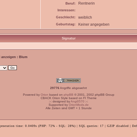
Rentnerin
Beruf:
Interessen:
Geschlecht:
weiblich
Geburtstag:
Keiner angegeben
Signatur
l anzeigen : Blum
29776
Angriffe abgewehrt
Powered by
Orion
based on
phpBB
© 2001, 2002 phpBB Group
CBACK Orion Style based on FI Theme
:-: designed by
Angi0570
:-:
Supported by
OrionMods.de
Alle Zeiten sind GMT + 1 Stunde
generation time: 0.0409s (PHP: 72% - SQL: 28%) | SQL queries: 17 | GZIP disabled | De