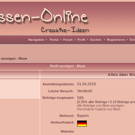
Navigation
•
Portal
•
Forum
•
Profil
•
Suchen
•
Registrieren
•
Ein
l anzeigen : Blum
Profil anzeigen : Blum
Alles über B
01.04.2018
Anmeldungsdatum:
Versteckt
Letzter Besuch:
Beiträge insgesamt:
589
[0.35% aller Beiträge / 0.19 Beiträge pr
Alle Beiträge von Blum anzeigen
Persönliche Galerie von Blum
Bayern
Wohnort:
Herkunftsland:
Website: