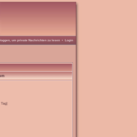
loggen, um private Nachrichten zu lesen
•
Login
lum
o Tag]