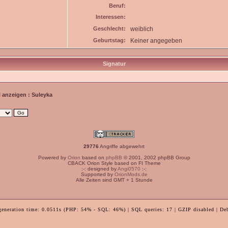
Beruf:
Interessen:
Geschlecht:
weiblich
Geburtstag:
Keiner angegeben
Signatur
l anzeigen : Suleyka
29776
Angriffe abgewehrt
Powered by
Orion
based on
phpBB
© 2001, 2002 phpBB Group
CBACK Orion Style based on FI Theme
:-: designed by
Angi0570
:-:
Supported by
OrionMods.de
Alle Zeiten sind GMT + 1 Stunde
generation time: 0.0511s (PHP: 54% - SQL: 46%) | SQL queries: 17 | GZIP disabled | De