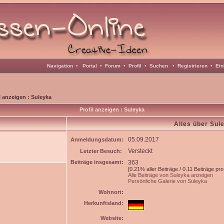
Navigation
•
Portal
•
Forum
•
Profil
•
Suchen
•
Registrieren
•
Ein
l anzeigen : Suleyka
Profil anzeigen : Suleyka
Alles über Sul
05.09.2017
Anmeldungsdatum:
Versteckt
Letzter Besuch:
Beiträge insgesamt:
363
[0.21% aller Beiträge / 0.11 Beiträge pro
Alle Beiträge von Suleyka anzeigen
Persönliche Galerie von Suleyka
Wohnort:
Herkunftsland:
Website: