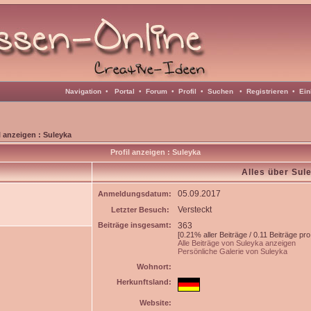
Navigation
•
Portal
•
Forum
•
Profil
•
Suchen
•
Registrieren
•
Ein
l anzeigen : Suleyka
Profil anzeigen : Suleyka
Alles über Sul
05.09.2017
Anmeldungsdatum:
Versteckt
Letzter Besuch:
Beiträge insgesamt:
363
[0.21% aller Beiträge / 0.11 Beiträge pro
Alle Beiträge von Suleyka anzeigen
Persönliche Galerie von Suleyka
Wohnort:
Herkunftsland:
Website: