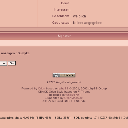
Beruf:
Interessen:
Geschlecht:
weiblich
Geburtstag:
Keiner angegeben
Signatur
l anzeigen : Suleyka
29776
Angriffe abgewehrt
Powered by
Orion
based on
phpBB
© 2001, 2002 phpBB Group
CBACK Orion Style based on FI Theme
:-: designed by
Angi0570
:-:
Supported by
OrionMods.de
Alle Zeiten sind GMT + 1 Stunde
generation time: 0.0336s (PHP: 65% - SQL: 35%) | SQL queries: 17 | GZIP disabled | De