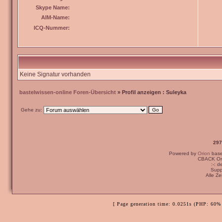
Skype Name:
AIM-Name:
ICQ-Nummer:
Keine Signatur vorhanden
bastelwissen-online Foren-Übersicht
» Profil anzeigen : Suleyka
Gehe zu:
297
Powered by
Orion
bas
CBACK Ori
:-: 
Supp
Alle Z
[ Page generation time: 0.0251s (PHP: 60% 