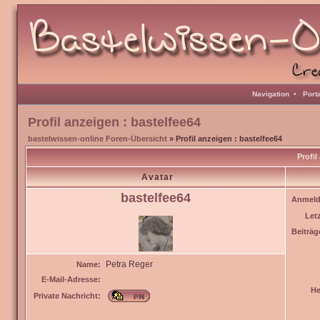
Navigation
•
Port
Profil anzeigen : bastelfee64
bastelwissen-online Foren-Übersicht
» Profil anzeigen : bastelfee64
Profil
Avatar
bastelfee64
Anmeld
Let
Beiträg
Petra Reger
Name:
E-Mail-Adresse:
He
Private Nachricht: