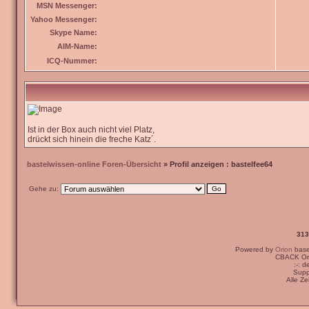
MSN Messenger:
Yahoo Messenger:
Skype Name:
AIM-Name:
ICQ-Nummer:
Ist in der Box auch nicht viel Platz,
drückt sich hinein die freche Katz´.
bastelwissen-online Foren-Übersicht
» Profil anzeigen : bastelfee64
Gehe zu:
313
Powered by
Orion
bas
CBACK Ori
:-: 
Supp
Alle Z