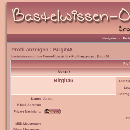
Navigation
•
Port
Profil anzeigen : Birgit46
bastelwissen-online Foren-Übersicht
» Profil anzeigen : Birgit46
Prof
Avatar
Birgit46
Anmeld
Let
Beiträg
Jansen
Name:
E-Mail-Adresse:
Private Nachricht:
He
MSN Messenger:
Yahoo Messenger: