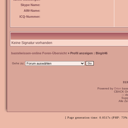
Skype Name:
AIM-Name:
ICQ-Nummer:
Keine Signatur vorhanden
bastelwissen-online Foren-Übersicht
» Profil anzeigen : Birgit46
Gehe zu:
313
Powered by
Orion
bas
CBACK Ori
:-: 
Supp
Alle Z
[ Page generation time: 0.0517s (PHP: 73% 