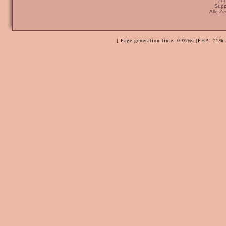
:-: 
Supp
Alle Z
[ Page generation time: 0.026s (PHP: 71% 