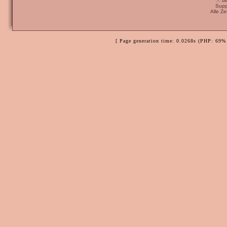
:-: 
Supp
Alle Z
[ Page generation time: 0.0268s (PHP: 69% 