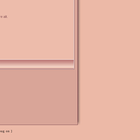
e alt.
bug on ]