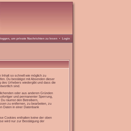
loggen, um private Nachrichten zu lesen
•
Login
Inhalt so schnell wie möglich zu
üfen. Du bestätigst mit Absenden dieser
g des Urhebers wiedergibt und dass die
twortlich sind.
rrlichenden oder aus anderen Gründen
 sofortiger und permanenter Sperrung,
. Du räumst den Betreibern,
sen zu entfernen, zu bearbeiten, zu
en Daten in einer Datenbank
se Cookies enthalten keine der oben
e wird nur zur Bestätigung der