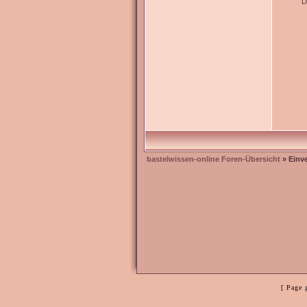
D
bastelwissen-online Foren-Übersicht
» Einv
[ Page 