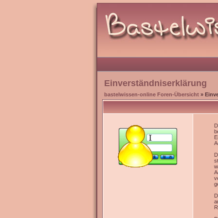
Einverständniserklärung
bastelwissen-online Foren-Übersicht
» Einv
D
b
E
A
D
s
w
A
v
g
D
a
R