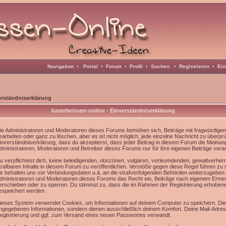
Navigation
•
Portal
•
Forum
•
Profil
•
Suchen
•
Registrieren
•
Ein
erständniserklärung
bastelwissen-online - Einverständniserklärung
ie Administratoren und Moderatoren dieses Forums bemühen sich, Beiträge mit fragwürdigem 
earbeiten oder ganz zu löschen, aber es ist nicht möglich, jede einzelne Nachricht zu überpr
inverständniserklärung, dass du akzeptierst, dass jeder Beitrag in diesem Forum die Meinun
dministratoren, Moderatoren und Betreiber dieses Forums nur für ihre eigenen Beiträge veran
u verpflichtest dich, keine beleidigenden, obszönen, vulgären, verleumdenden, gewaltverhe
trafbaren Inhalte in diesem Forum zu veröffentlichen. Verstöße gegen diese Regel führen zu
ir behalten uns vor Verbindungsdaten u.ä. an die strafverfolgenden Behörden weiterzugeben
dministratoren und Moderatoren dieses Forums das Recht ein, Beiträge nach eigenem Ermes
erschieben oder zu sperren. Du stimmst zu, dass die im Rahmen der Registrierung erhoben
espeichert werden.
ieses System verwendet Cookies, um Informationen auf deinem Computer zu speichern. Die
ngegebenen Informationen, sondern dienen ausschließlich deinem Komfort. Deine Mail-Adress
egistrierung und ggf. zum Versand eines neuen Passwortes verwandt.