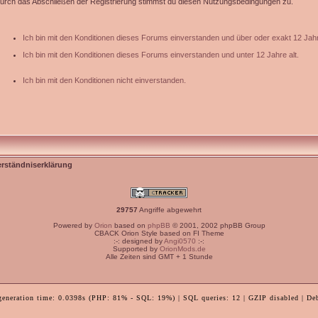
urch das Abschließen der Registrierung stimmst du diesen Nutzungsbedingungen zu.
Ich bin mit den Konditionen dieses Forums einverstanden und über oder exakt 12 Jahr
Ich bin mit den Konditionen dieses Forums einverstanden und unter 12 Jahre alt.
Ich bin mit den Konditionen nicht einverstanden.
erständniserklärung
29757
Angriffe abgewehrt
Powered by
Orion
based on
phpBB
© 2001, 2002 phpBB Group
CBACK Orion Style based on FI Theme
:-: designed by
Angi0570
:-:
Supported by
OrionMods.de
Alle Zeiten sind GMT + 1 Stunde
generation time: 0.0398s (PHP: 81% - SQL: 19%) | SQL queries: 12 | GZIP disabled | De