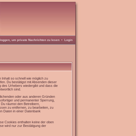
loggen, um private Nachrichten zu lesen
•
Login
Inhalt so schnell wie möglich zu
üfen. Du bestätigst mit Absenden dieser
g des Urhebers wiedergibt und dass die
twortlich sind.
rrlichenden oder aus anderen Gründen
 sofortiger und permanenter Sperrung,
. Du räumst den Betreibern,
sen zu entfernen, zu bearbeiten, zu
en Daten in einer Datenbank
se Cookies enthalten keine der oben
e wird nur zur Bestätigung der