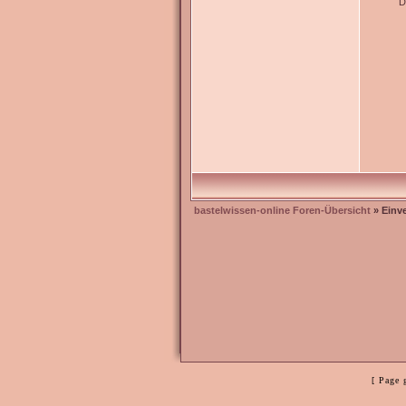
D
bastelwissen-online Foren-Übersicht
» Einv
[ Page 