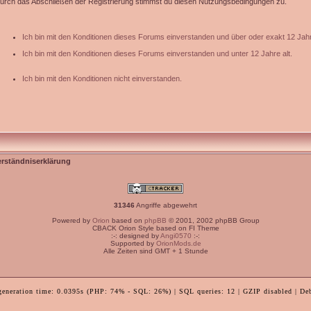
urch das Abschließen der Registrierung stimmst du diesen Nutzungsbedingungen zu.
Ich bin mit den Konditionen dieses Forums einverstanden und über oder exakt 12 Jahr
Ich bin mit den Konditionen dieses Forums einverstanden und unter 12 Jahre alt.
Ich bin mit den Konditionen nicht einverstanden.
erständniserklärung
31346
Angriffe abgewehrt
Powered by
Orion
based on
phpBB
© 2001, 2002 phpBB Group
CBACK Orion Style based on FI Theme
:-: designed by
Angi0570
:-:
Supported by
OrionMods.de
Alle Zeiten sind GMT + 1 Stunde
generation time: 0.0395s (PHP: 74% - SQL: 26%) | SQL queries: 12 | GZIP disabled | De