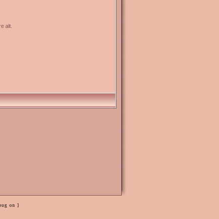
e alt.
bug on ]