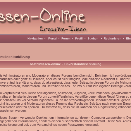
Navigation
•
Portal
•
Forum
•
Profil
•
Suchen
•
Registrieren
•
Ein
erständniserklärung
bastelwissen-online - Einverständniserklärung
ie Administratoren und Moderatoren dieses Forums bemühen sich, Beiträge mit fragwürdigem 
earbeiten oder ganz zu löschen, aber es ist nicht möglich, jede einzelne Nachricht zu überpr
inverständniserklärung, dass du akzeptierst, dass jeder Beitrag in diesem Forum die Meinun
dministratoren, Moderatoren und Betreiber dieses Forums nur für ihre eigenen Beiträge veran
u verpflichtest dich, keine beleidigenden, obszönen, vulgären, verleumdenden, gewaltverhe
trafbaren Inhalte in diesem Forum zu veröffentlichen. Verstöße gegen diese Regel führen zu
ir behalten uns vor Verbindungsdaten u.ä. an die strafverfolgenden Behörden weiterzugeben
dministratoren und Moderatoren dieses Forums das Recht ein, Beiträge nach eigenem Ermes
erschieben oder zu sperren. Du stimmst zu, dass die im Rahmen der Registrierung erhoben
espeichert werden.
ieses System verwendet Cookies, um Informationen auf deinem Computer zu speichern. Die
ngegebenen Informationen, sondern dienen ausschließlich deinem Komfort. Deine Mail-Adress
egistrierung und ggf. zum Versand eines neuen Passwortes verwandt.