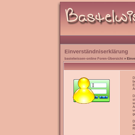
Einverständniserklärung
bastelwissen-online Foren-Übersicht
» Einv
D
b
E
A
D
s
w
A
v
g
D
a
R