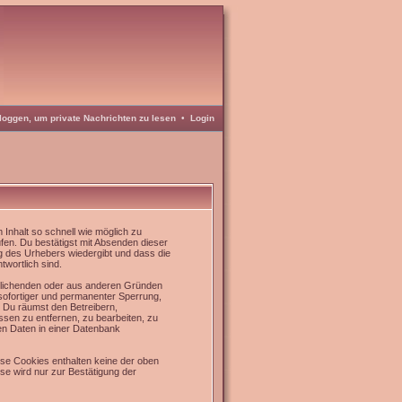
loggen, um private Nachrichten zu lesen
•
Login
Inhalt so schnell wie möglich zu
üfen. Du bestätigst mit Absenden dieser
g des Urhebers wiedergibt und dass die
twortlich sind.
rrlichenden oder aus anderen Gründen
 sofortiger und permanenter Sperrung,
. Du räumst den Betreibern,
sen zu entfernen, zu bearbeiten, zu
en Daten in einer Datenbank
se Cookies enthalten keine der oben
e wird nur zur Bestätigung der