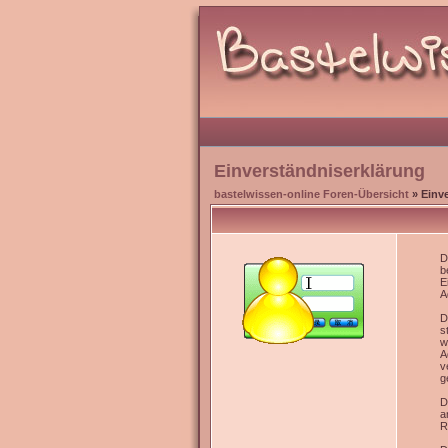
Einverständniserklärung
bastelwissen-online Foren-Übersicht
» Einv
D
b
E
A
D
s
w
A
v
g
D
a
R