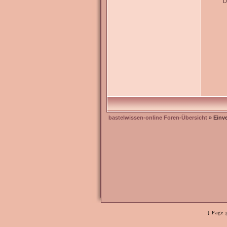
D
bastelwissen-online Foren-Übersicht
» Einv
[ Page 