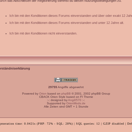
urch das Abschließen der Registrierung stimmst du diesen Nutzungsbedingungen zu.
Ich bin mit den Konditionen dieses Forums einverstanden und über oder exakt 12 Jahr
Ich bin mit den Konditionen dieses Forums einverstanden und unter 12 Jahre alt.
Ich bin mit den Konditionen nicht einverstanden.
erständniserklärung
29755
Angriffe abgewehrt
Powered by
Orion
based on
phpBB
© 2001, 2002 phpBB Group
CBACK Orion Style based on FI Theme
:-: designed by
Angi0570
:-:
Supported by
OrionMods.de
Alle Zeiten sind GMT + 1 Stunde
generation time: 0.0421s (PHP: 72% - SQL: 28%) | SQL queries: 12 | GZIP disabled | De