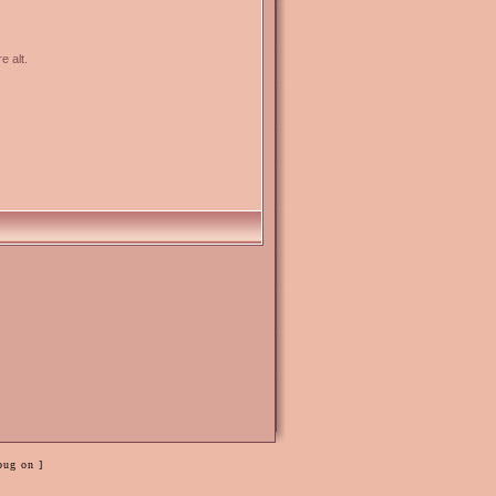
e alt.
bug on ]