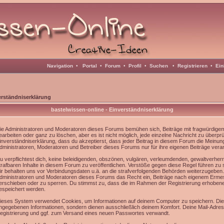
Navigation
•
Portal
•
Forum
•
Profil
•
Suchen
•
Registrieren
•
Ein
erständniserklärung
bastelwissen-online - Einverständniserklärung
ie Administratoren und Moderatoren dieses Forums bemühen sich, Beiträge mit fragwürdigem 
earbeiten oder ganz zu löschen, aber es ist nicht möglich, jede einzelne Nachricht zu überpr
inverständniserklärung, dass du akzeptierst, dass jeder Beitrag in diesem Forum die Meinun
dministratoren, Moderatoren und Betreiber dieses Forums nur für ihre eigenen Beiträge veran
u verpflichtest dich, keine beleidigenden, obszönen, vulgären, verleumdenden, gewaltverhe
trafbaren Inhalte in diesem Forum zu veröffentlichen. Verstöße gegen diese Regel führen zu
ir behalten uns vor Verbindungsdaten u.ä. an die strafverfolgenden Behörden weiterzugeben
dministratoren und Moderatoren dieses Forums das Recht ein, Beiträge nach eigenem Ermes
erschieben oder zu sperren. Du stimmst zu, dass die im Rahmen der Registrierung erhoben
espeichert werden.
ieses System verwendet Cookies, um Informationen auf deinem Computer zu speichern. Die
ngegebenen Informationen, sondern dienen ausschließlich deinem Komfort. Deine Mail-Adress
egistrierung und ggf. zum Versand eines neuen Passwortes verwandt.