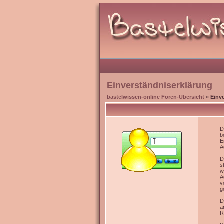
Einverständniserklärung
bastelwissen-online Foren-Übersicht
» Einv
D
b
E
A
D
s
w
A
v
g
D
a
R