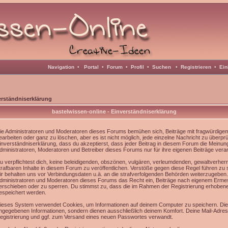
Navigation
•
Portal
•
Forum
•
Profil
•
Suchen
•
Registrieren
•
Ein
erständniserklärung
bastelwissen-online - Einverständniserklärung
ie Administratoren und Moderatoren dieses Forums bemühen sich, Beiträge mit fragwürdigem 
earbeiten oder ganz zu löschen, aber es ist nicht möglich, jede einzelne Nachricht zu überpr
inverständniserklärung, dass du akzeptierst, dass jeder Beitrag in diesem Forum die Meinun
dministratoren, Moderatoren und Betreiber dieses Forums nur für ihre eigenen Beiträge veran
u verpflichtest dich, keine beleidigenden, obszönen, vulgären, verleumdenden, gewaltverhe
trafbaren Inhalte in diesem Forum zu veröffentlichen. Verstöße gegen diese Regel führen zu
ir behalten uns vor Verbindungsdaten u.ä. an die strafverfolgenden Behörden weiterzugeben
dministratoren und Moderatoren dieses Forums das Recht ein, Beiträge nach eigenem Ermes
erschieben oder zu sperren. Du stimmst zu, dass die im Rahmen der Registrierung erhoben
espeichert werden.
ieses System verwendet Cookies, um Informationen auf deinem Computer zu speichern. Die
ngegebenen Informationen, sondern dienen ausschließlich deinem Komfort. Deine Mail-Adress
egistrierung und ggf. zum Versand eines neuen Passwortes verwandt.