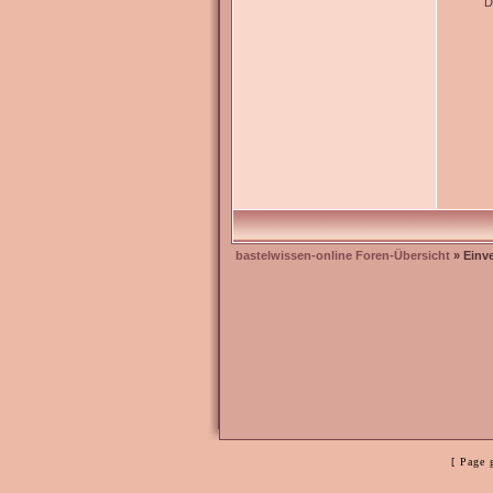
D
bastelwissen-online Foren-Übersicht
» Einv
[ Page 