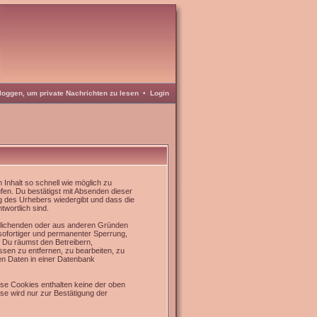
loggen, um private Nachrichten zu lesen
•
Login
Inhalt so schnell wie möglich zu
üfen. Du bestätigst mit Absenden dieser
g des Urhebers wiedergibt und dass die
twortlich sind.
rrlichenden oder aus anderen Gründen
 sofortiger und permanenter Sperrung,
. Du räumst den Betreibern,
sen zu entfernen, zu bearbeiten, zu
en Daten in einer Datenbank
se Cookies enthalten keine der oben
e wird nur zur Bestätigung der