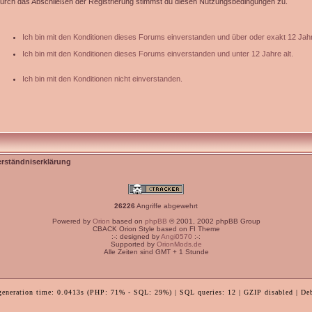
urch das Abschließen der Registrierung stimmst du diesen Nutzungsbedingungen zu.
Ich bin mit den Konditionen dieses Forums einverstanden und über oder exakt 12 Jahr
Ich bin mit den Konditionen dieses Forums einverstanden und unter 12 Jahre alt.
Ich bin mit den Konditionen nicht einverstanden.
erständniserklärung
26226
Angriffe abgewehrt
Powered by
Orion
based on
phpBB
© 2001, 2002 phpBB Group
CBACK Orion Style based on FI Theme
:-: designed by
Angi0570
:-:
Supported by
OrionMods.de
Alle Zeiten sind GMT + 1 Stunde
generation time: 0.0413s (PHP: 71% - SQL: 29%) | SQL queries: 12 | GZIP disabled | De