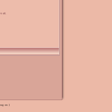
e alt.
bug on ]